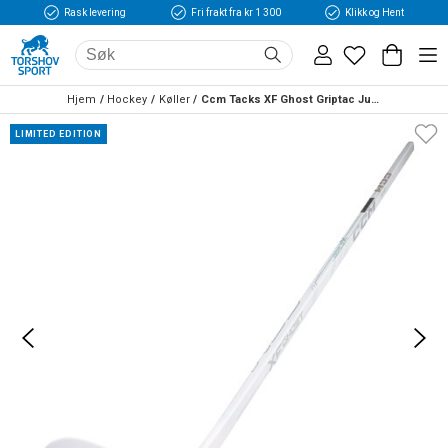
Rask levering
Fri frakt fra kr 1 300
Klikk og Hent
Hjem
Hockey
Køller
Ccm Tacks XF Ghost Griptac Junior Hockeykølle WHITE
LIMITED EDITION