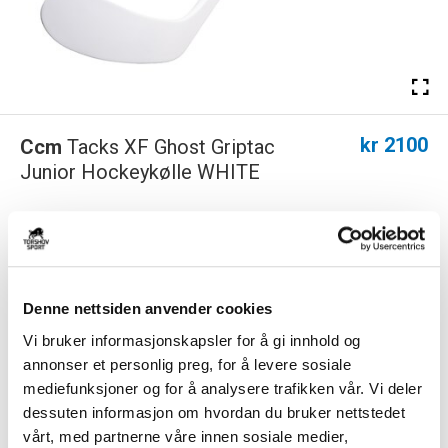
kr 2100
Ccm
Tacks XF Ghost Griptac
Junior Hockeykølle WHITE
Opplev toppnivå ytelse med XF Ghost, utviklet for å møte de høye
standardene til eliteutøvere. Den n...
Les mer.
PS! Dette produktet er for stort for hjemlevering, og vil derfor leveres til
nærmeste utleveringssted. 79 kr i fraktkostnad må påberegnes.
Denne nettsiden anvender cookies
Vi bruker informasjonskapsler for å gi innhold og
Størrelsesguide
annonser et personlig preg, for å levere sosiale
Størrelse
mediefunksjoner og for å analysere trafikken vår. Vi deler
VELG
STØRRELSE
▾
dessuten informasjon om hvordan du bruker nettstedet
vårt, med partnerne våre innen sosiale medier,
KLIKK & HENT
LEGG I HANDLEKURV