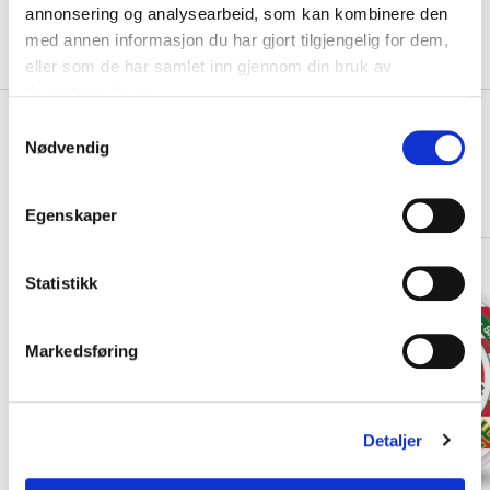
Velg Størrelse
annonsering og analysearbeid, som kan kombinere den
med annen informasjon du har gjort tilgjengelig for dem,
På lager
Gratis frakt på bestillinger over 1300,-.
eller som de har samlet inn gjennom din bruk av
tjenestene deres.
+
PRODUKTBESKRIVELSE
S
Nødvendig
a
+
DETALJER
m
t
Egenskaper
Relaterte produkter
y
k
LIMITED EDITION
k
Statistikk
e
v
Markedsføring
a
l
g
Detaljer