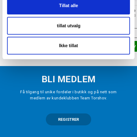
Tillat alle
HOWIES
CRAZY HOCKEY DAD
Tekstiltape Hockey Smal Hvit
Top (Sh)elf Køllevoks
kr 69
kr 84
kr 120
tillat utvalg
ONE SIZE
ONE SIZE
Ikke tillat
LEGG I HANDLEKURV
LEGG I HANDLEKURV
BLI MEDLEM
Få tilgang til unike fordeler i butikk og på nett som
medlem av kundeklubben Team Torshov.
REGISTRER