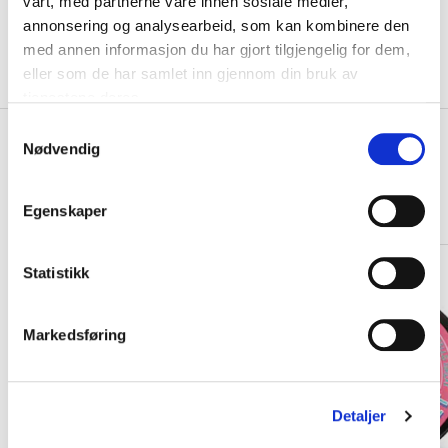
vårt, med partnerne våre innen sosiale medier,
KLIKK & HENT
LEGG I HANDLEKURV
annonsering og analysearbeid, som kan kombinere den
Velg Størrelse
med annen informasjon du har gjort tilgjengelig for dem,
eller som de har samlet inn gjennom din bruk av
På lager
Gratis frakt på bestillinger over 1300,-.
tjenestene deres.
S
+
PRODUKTBESKRIVELSE
Nødvendig
a
m
+
DETALJER
t
Egenskaper
Relaterte produkter
y
k
k
Statistikk
e
v
Markedsføring
a
l
g
Detaljer