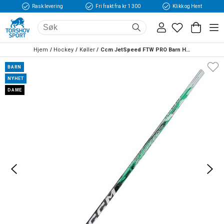
Rask levering
Fri frakt fra kr 1 300
Klikk og Hent
Hjem
Hockey
Køller
Ccm JetSpeed FTW PRO Barn Hockeykølle
BARN
NYHET
DAME