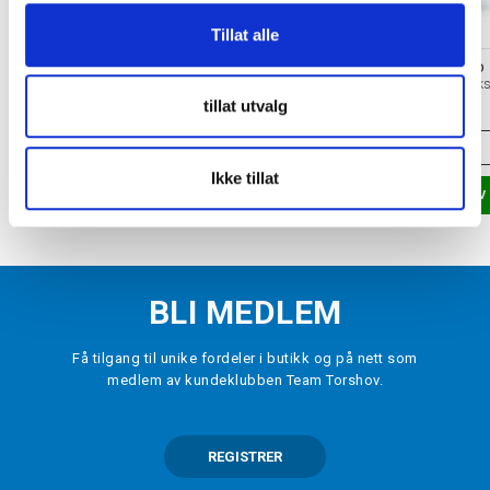
Tillat alle
HOWIES
CRAZY HOCKEY DAD
Tekstiltape Hockey Smal Hvit
Point Rocket Køllevok
tillat utvalg
kr 69
kr 99
ONE SIZE
ONE SIZE
Ikke tillat
LEGG I HANDLEKURV
LEGG I HANDLEKURV
BLI MEDLEM
Få tilgang til unike fordeler i butikk og på nett som
medlem av kundeklubben Team Torshov.
REGISTRER