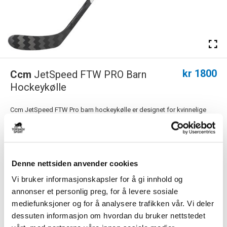
kr 1800
Ccm
JetSpeed FTW PRO Barn
Hockeykølle
Ccm JetSpeed FTW Pro barn hockeykølle er designet for kvinnelige
hockeyspillere som vil ha en opt...
Les mer.
PS! Dette produktet er for stort for hjemlevering, og vil derfor leveres til
nærmeste utleveringssted. 79 kr i fraktkostnad må påberegnes.
Denne nettsiden anvender cookies
Vi bruker informasjonskapsler for å gi innhold og
annonser et personlig preg, for å levere sosiale
Størrelsesguide
mediefunksjoner og for å analysere trafikken vår. Vi deler
Størrelse
dessuten informasjon om hvordan du bruker nettstedet
VELG
STØRRELSE
▾