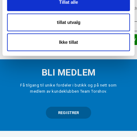
Tillat alle
CCM
CCM
Custom EFlex 7.9 Int. Snapphanske
Custom EFlex 7.9 Int. Spak
kr 3000
kr 2500
tillat utvalg
INT.
INT.
LEGG I HANDLEKURV
LEGG I HANDLEKURV
Ikke tillat
BLI MEDLEM
Få tilgang til unike fordeler i butikk og på nett som
medlem av kundeklubben Team Torshov.
REGISTRER