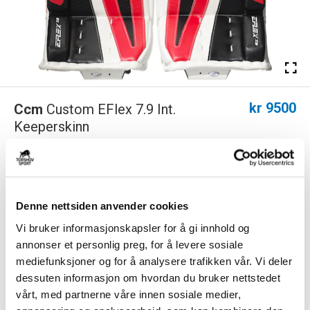
kr 9500
Ccm
Custom EFlex 7.9 Int.
Keeperskinn
Design ditt eget Custom EFlex 7.9 Int. keeperskinn! Velg farge,
størrelse, specs og personaliser ...
Les mer.
Denne nettsiden anvender cookies
PS! Dette produktet er for stort for hjemlevering, og vil derfor leveres til
nærmeste utleveringssted. 79 kr i fraktkostnad må påberegnes.
Vi bruker informasjonskapsler for å gi innhold og
annonser et personlig preg, for å levere sosiale
mediefunksjoner og for å analysere trafikken vår. Vi deler
Størrelse
dessuten informasjon om hvordan du bruker nettstedet
INT.
BESTILLINGSVARE
vårt, med partnerne våre innen sosiale medier,