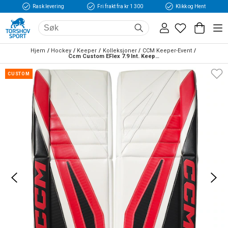
Rask levering
Fri frakt fra kr 1 300
Klikk og Hent
Hjem
Hockey
Keeper
Kolleksjoner
CCM Keeper-Event
Ccm Custom EFlex 7.9 Int. Keeperskinn
CUSTOM