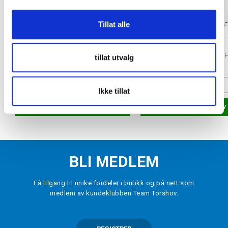
Tillat alle
BAUER
BAUER
SV-Pro Int. Snapphanske Hvit
SV-Pro Int. Spakhanske H
tillat utvalg
kr 2800
kr 2300
VELG
STØRRELSE
▾
VELG
STØRRELSE
Ikke tillat
LEGG I HANDLEKURV
LEGG I HANDLEKURV
BLI MEDLEM
Få tilgang til unike fordeler i butikk og på nett som
medlem av kundeklubben Team Torshov.