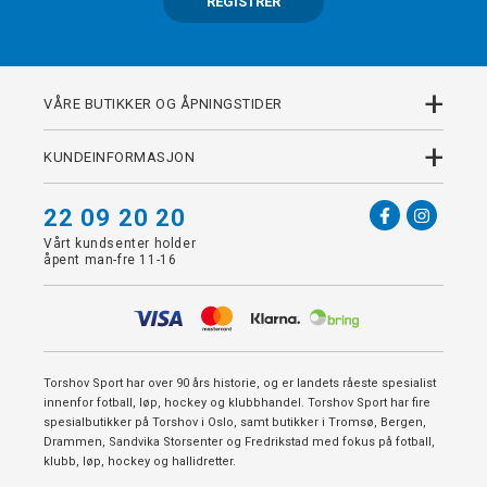
REGISTRER
+
VÅRE BUTIKKER OG ÅPNINGSTIDER
+
KUNDEINFORMASJON
22 09 20 20
Vårt kundsenter holder
åpent man-fre 11-16
Torshov Sport har over 90 års historie, og er landets råeste spesialist
innenfor fotball, løp, hockey og klubbhandel. Torshov Sport har fire
spesialbutikker på Torshov i Oslo, samt butikker i Tromsø, Bergen,
Drammen, Sandvika Storsenter og Fredrikstad med fokus på fotball,
klubb, løp, hockey og hallidretter.