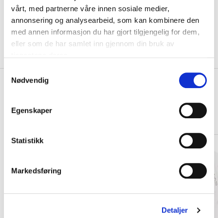
VELG
STØRRELSE
▾
vårt, med partnerne våre innen sosiale medier,
annonsering og analysearbeid, som kan kombinere den
KLIKK & HENT
LEGG I HANDLEKURV
med annen informasjon du har gjort tilgjengelig for dem,
Velg Størrelse
eller som de har samlet inn gjennom din bruk av
På lager
Gratis frakt på bestillinger over 1300,-.
tjenestene deres.
S
Nødvendig
a
+
PRODUKTBESKRIVELSE
m
+
DETALJER
t
Egenskaper
y
Kjøp hele settet
k
k
Statistikk
e
v
Markedsføring
a
l
g
Detaljer