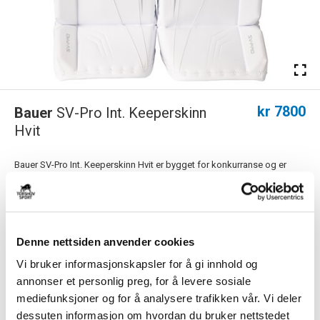
kr 7800
Bauer
SV-Pro Int. Keeperskinn
Hvit
Bauer SV-Pro Int. Keeperskinn Hvit er bygget for konkurranse og er
inspirert av både Supreme og Vapo...
Les mer.
PS! Dette produktet er for stort for hjemlevering, og vil derfor leveres til
nærmeste utleveringssted. 79 kr i fraktkostnad må påberegnes.
Produktet er tilgjengelig i butikk og/eller på sentrallager. Sjekk lagersaldo
Denne nettsiden anvender cookies
via 'Klikk og hent'-knappen.
Vi bruker informasjonskapsler for å gi innhold og
annonser et personlig preg, for å levere sosiale
Størrelsesguide
mediefunksjoner og for å analysere trafikken vår. Vi deler
Størrelse
dessuten informasjon om hvordan du bruker nettstedet