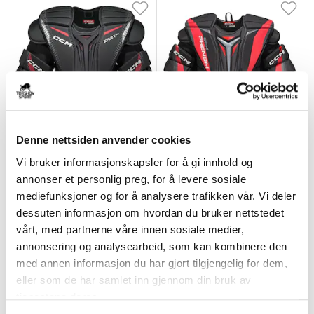
Denne nettsiden anvender cookies
CCM
CCM
Vi bruker informasjonskapsler for å gi innhold og
Eflex 7.9 Int. Keepervest
Phenom Junior Keepervest
annonser et personlig preg, for å levere sosiale
kr 3600
kr 2400
mediefunksjoner og for å analysere trafikken vår. Vi deler
dessuten informasjon om hvordan du bruker nettstedet
vårt, med partnerne våre innen sosiale medier,
annonsering og analysearbeid, som kan kombinere den
med annen informasjon du har gjort tilgjengelig for dem,
eller som de har samlet inn gjennom din bruk av
tjenestene deres.