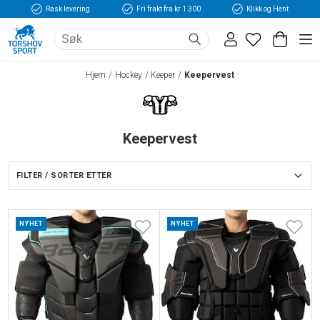
Rask levering
Fri frakt fra kr 1 300
Klikk og Hent
Hjem
Hockey
Keeper
Keepervest
Keepervest
FILTER / SORTER ETTER
NYHET
NYHET