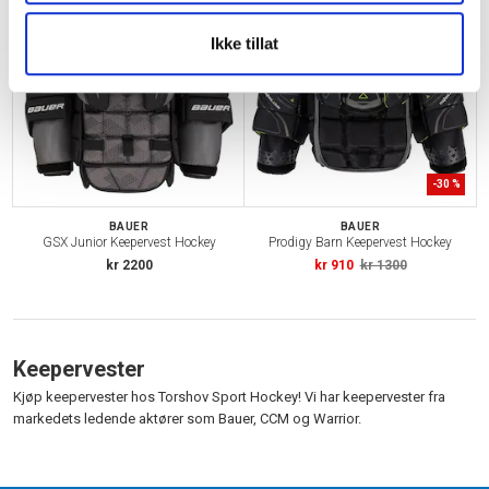
Ikke tillat
-
30
%
BAUER
BAUER
GSX Junior Keepervest Hockey
Prodigy Barn Keepervest Hockey
kr 2200
kr 910
kr 1300
Keepervester
Kjøp keepervester hos Torshov Sport Hockey! Vi har keepervester fra
markedets ledende aktører som Bauer, CCM og Warrior.