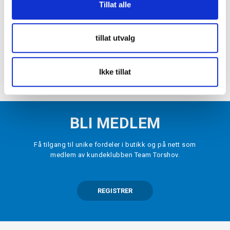
Tillat alle
WARRIOR
Ritual X5 RTL Keepervest Hockey
kr 8000
tillat utvalg
VELG
STØRRELSE
▾
LEGG I HANDLEKURV
Ikke tillat
BLI MEDLEM
Få tilgang til unike fordeler i butikk og på nett som
medlem av kundeklubben Team Torshov.
REGISTRER