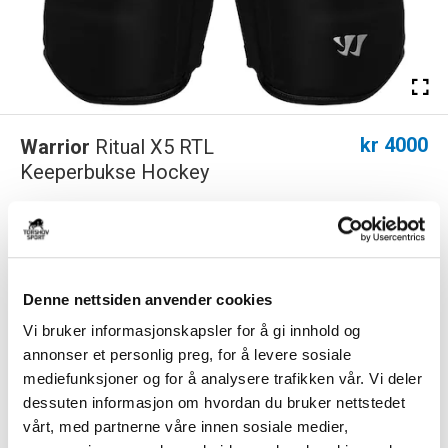
kr 4000
Warrior
Ritual X5 RTL
Keeperbukse Hockey
Warrior Ritual X5 RTL senior keeperbukse er toppmodellen i den nye
Ritual-serien fra Warrior. X5 RTL...
Les mer.
Produktet er tilgjengelig i butikk og/eller på sentrallager. Sjekk lagersaldo
via 'Klikk og hent'-knappen.
Denne nettsiden anvender cookies
Vi bruker informasjonskapsler for å gi innhold og
annonser et personlig preg, for å levere sosiale
Størrelse
mediefunksjoner og for å analysere trafikken vår. Vi deler
VELG
STØRRELSE
▾
dessuten informasjon om hvordan du bruker nettstedet
KLIKK & HENT
LEGG I HANDLEKURV
vårt, med partnerne våre innen sosiale medier,
Velg Størrelse