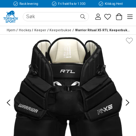
Rask levering
Fri frakt fra kr 1 300
Klikk og Hent
Hjem
Hockey
Keeper
Keeperbukse
Warrior Ritual X5 RTL Keeperbukse Hockey