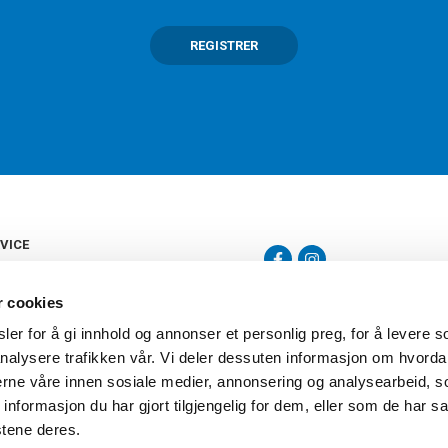
REGISTRER
VICE
s
b
r cookies
tte
gelser
er for å gi innhold og annonser et personlig preg, for å levere s
Torshov Sport har over 90 års histor
klubbhandel. Torshov Sport har fir
nalysere trafikken vår. Vi deler dessuten informasjon om hvorda
vering
Drammen, Sandvika Storsenter og Fr
inger
nerne våre innen sosiale medier, annonsering og analysearbeid, 
stilte spørsmål
formasjon du har gjort tilgjengelig for dem, eller som de har sa
oven
stene deres.