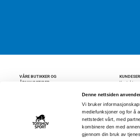
VÅRE BUTIKKER OG
KUNDESER
ÅPNINGSTIDER
Kontakt os
Kundeklub
+
OSLO
Denne nettsiden anvende
Retur og by
Salgsbetin
Vi bruker informasjonskapsl
+
Personvern
NORGE
mediefunksjoner og for å a
Frakt og le
Ledige still
nettstedet vårt, med part
FAQ - Ofte 
kombinere den med annen in
22 09 20 20
Åpenhetsl
gjennom din bruk av tjene
Vårt kundsenter holder