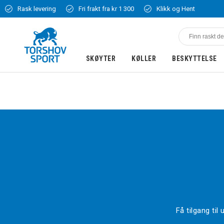
Rask levering
Fri frakt fra kr 1 300
Klikk og Hent
SKØYTER
KØLLER
BESKYTTELSE
Få tilgang ti