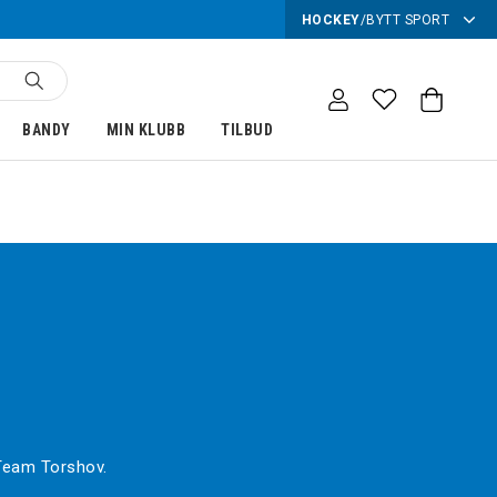
HOCKEY
/
BYTT SPORT
BANDY
MIN KLUBB
TILBUD
 Team Torshov.