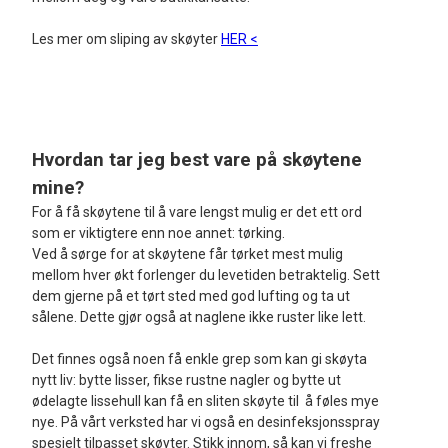
Les mer om sliping av skøyter
HER <
Hvordan tar jeg best vare på skøytene
mine?
For å få skøytene til å vare lengst mulig er det ett ord
som er viktigtere enn noe annet: tørking.
Ved å sørge for at skøytene får tørket mest mulig
mellom hver økt forlenger du levetiden betraktelig. Sett
dem gjerne på et tørt sted med god lufting og ta ut
sålene. Dette gjør også at naglene ikke ruster like lett.
Det finnes også noen få enkle grep som kan gi skøyta
nytt liv: bytte lisser, fikse rustne nagler og bytte ut
ødelagte lissehull kan få en sliten skøyte til å føles mye
nye. På vårt verksted har vi også en desinfeksjonsspray
spesielt tilpasset skøyter. Stikk innom, så kan vi freshe