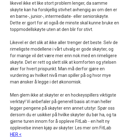
likevel ikke et like stort problem lenger, da samme
skøyte kan ha forskjellig stivhet avhengig av om den er
en barne-, junior-, intermediate- eller seniorskøyte.
Dette er gjort for at også de minste skal kunne bruke en
toppmodellskøyte uten at den blir for stivt.
Likevel er det slik at ikke aller trenger det beste. Selv de
rimeligste modellene i vårt utvalg er gode skøyter, og
for mange vil det være mer enn nok med en rimeligere
skøyte. Det er rett og slett slik at komforten og ytelsen
øker for hvert prispunkt. Man må derfor gjøre en
vurdering av hvilket nivå man spiller på og hvor mye
man ønsker å legge i det økonomisk.
Men glem ikke at skøyter er en hockeyspillers viktigste
verktøy! Vi anbefaler på generell basis at man heller
legger pengene på skøyter enn annet utstyr. Spør oss
dersom du er usikker på hvilke skøyter du bør ha, og ta
gjerne turen innom for å oppleve FitLab - en helt ny
opplevelse innen kjøp av skøyter. Les mer om FitLab
HER <