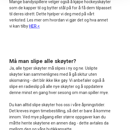
Mange bandyspillere velger også å kjøpe hockeyskøyter
som de kapper til og bytter stål på for å få dem tilpasset
til deres idrett. Dette hjelper vi deg med på vårt
verksted. Les mer om hvordan vi gjør det og hva annet
vi kan tilby
HER <
Må man slipe alle skøyter?
Ja, alle typer skøyter må slipes i ny og ne. Uslipte
skøyter kan sammenlignes med å gå skitur uten
skismøring - det blir ikke like gøy. Vi anbefaler også å
slipe en radieslip på alle nye skøyter og å oppdatere
denne minst en gang hver sesong om man spiller mye.
Du kan alltid slipe skøyter hos oss i våre åpningstider.
Det kreves ingen timebestilling, så det er bare å komme
innom. Ved mye pågang eller større oppgaver kan du
måtte hente skøytene en annen dag - dette avtales da
mellom deg og våre butikkansatte.