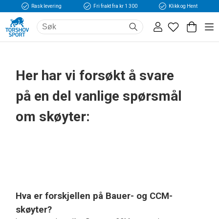
Rask levering
Fri frakt fra kr 1 300
Klikk og Hent
Her har vi forsøkt å svare
på en del vanlige spørsmål
om skøyter:
Hva er forskjellen på Bauer- og CCM-
skøyter?