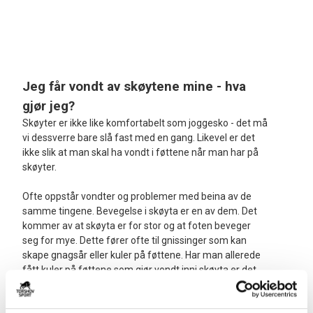
Jeg får vondt av skøytene mine - hva
gjør jeg?
Skøyter er ikke like komfortabelt som joggesko - det må
vi dessverre bare slå fast med en gang. Likevel er det
ikke slik at man skal ha vondt i føttene når man har på
skøyter.
Ofte oppstår vondter og problemer med beina av de
samme tingene. Bevegelse i skøyta er en av dem. Det
kommer av at skøyta er for stor og at foten beveger
seg for mye. Dette fører ofte til gnissinger som kan
skape gnagsår eller kuler på føttene. Har man allerede
fått kuler på føttene som gjør vondt inni skøyta er det
naturlig å tenke at man trenger større skøyter for å
kompensere for dette. Dette stemmer altså ikke. I dette