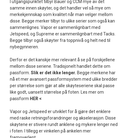
I utgangspunktet tilbyr Bauer og CCM mye av det
samme innen skøyter, og det handler vel så mye om
merkekjennskap som kvalitet når man velger mellom
disse. Begge merker tilbyr to ulike serier som også kan
sammenlignes. Vapor er sammenlignbart med
Jetspeed, og Supreme er sammenlignbart med Tacks.
Begge tilbyr også skøyter fra toppnivå og helt ned til
nybegynneren.
Derfor er det kanskje mer relevant å se på forskjellene
mellom disse seriene. Tradisjonelt handlet dette om
passform.
Slik er det ikke lenger.
Begge merkene har
nå et mer avansert passformsystem med ulike bredder
per størrelse som gjør at alle skøyteseriene skal passe
like godt, uansett størrelse på foten. Les mer om
passform
HER <
Vapor og Jetspeed er utviklet for å gjøre det enklere
med raske retningsforandringer og akselerasjon. Disse
skøytene er stivere rundt anklene og mykere lenger ned
i foten. I tillegg er vinkelen på ankelen mer
fremoverlent.