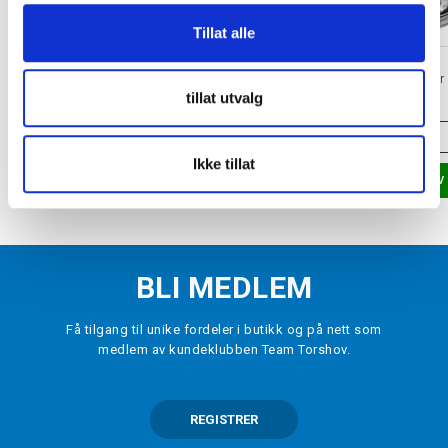
Tillat alle
BAUER
CCM
Hjelmnummer
FV1 Full Hockeyvisir
tillat utvalg
kr 50
kr 750
VELG
STØRRELSE
▾
SENIOR
Ikke tillat
LEGG I HANDLEKURV
LEGG I HANDLEKURV
BLI MEDLEM
Få tilgang til unike fordeler i butikk og på nett som
medlem av kundeklubben Team Torshov.
REGISTRER