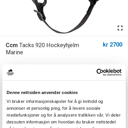
kr 2700
Ccm
Tacks 920 Hockeyhjelm
Marine
Ccm Tacks 920 Hockeyhjelm er hjelmvalget for spillere som krever
topp ytelse, komfort og sikkerhet. ...
Les mer.
FARGE
Denne nettsiden anvender cookies
Vi bruker informasjonskapsler for å gi innhold og
annonser et personlig preg, for å levere sosiale
Størrelsesguide
mediefunksjoner og for å analysere trafikken vår. Vi deler
Størrelse
dessuten informasjon om hvordan du bruker nettstedet
VELG
STØRRELSE
▾