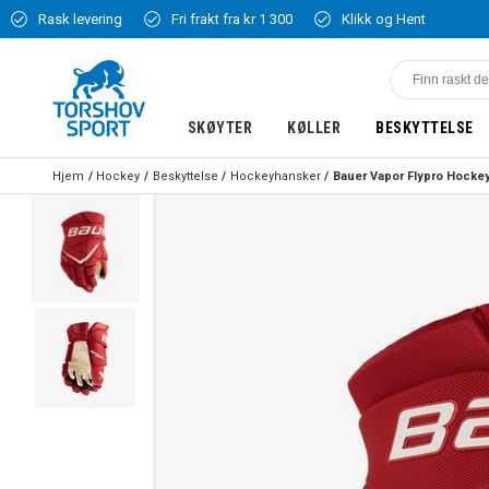
Rask levering
Fri frakt fra kr 1 300
Klikk og Hent
SKØYTER
KØLLER
BESKYTTELSE
Hjem
Hockey
Beskyttelse
Hockeyhansker