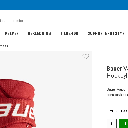
KEEPER
BEKLEDNING
TILBEHØR
SUPPORTERUTSTYR
Bauer Vapor Flypro Hockeyhanske Rød
Bauer
V
Hockeyh
Bauer Vapor
som brukes a
VELG
STØR
L