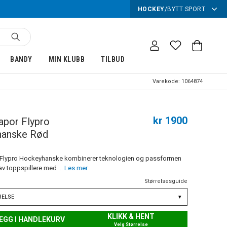
HOCKEY
/
BYTT SPORT
BANDY
MIN KLUBB
TILBUD
Varekode:
1064874
kr 1900
apor Flypro
anske Rød
 Flypro Hockeyhanske kombinerer teknologien og passformen
v toppspillere med ...
Les mer.
Størrelsesguide
RELSE
▾
KLIKK & HENT
EGG I HANDLEKURV
Velg Størrelse