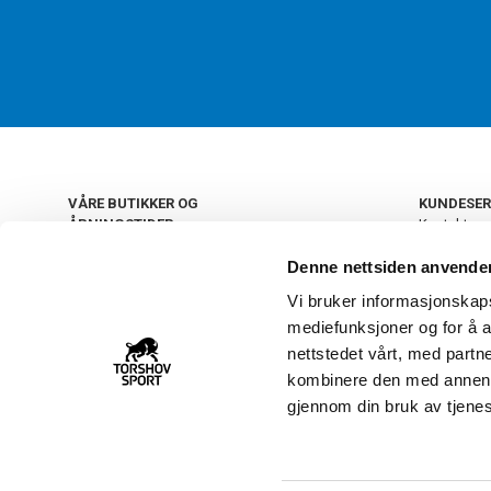
VÅRE BUTIKKER OG
KUNDESER
ÅPNINGSTIDER
Kontakt os
Kundeklub
+
OSLO
Denne nettsiden anvende
Retur og by
Salgsbetin
Vi bruker informasjonskapsl
+
Personvern
NORGE
mediefunksjoner og for å a
Frakt og le
Ledige still
nettstedet vårt, med part
FAQ - Ofte 
kombinere den med annen in
22 09 20 20
Åpenhetsl
gjennom din bruk av tjene
Vårt kundsenter holder
åpent man-fre 11-16