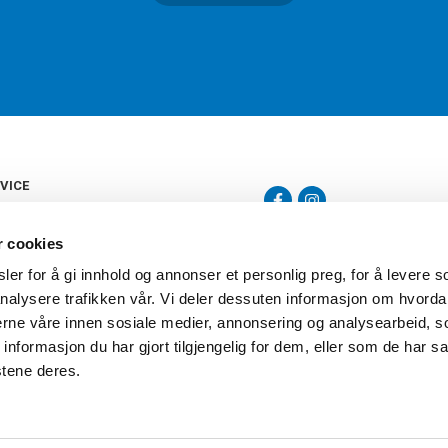
VICE
s
b
r cookies
tte
gelser
er for å gi innhold og annonser et personlig preg, for å levere s
Torshov Sport har over 90 års histor
klubbhandel. Torshov Sport har fir
nalysere trafikken vår. Vi deler dessuten informasjon om hvorda
vering
Drammen, Sandvika Storsenter og Fr
inger
nerne våre innen sosiale medier, annonsering og analysearbeid, 
stilte spørsmål
formasjon du har gjort tilgjengelig for dem, eller som de har sa
oven
stene deres.