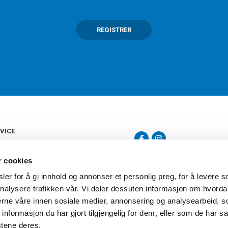
REGISTRER
VICE
s
b
r cookies
tte
gelser
er for å gi innhold og annonser et personlig preg, for å levere s
Torshov Sport har over 90 års histor
klubbhandel. Torshov Sport har fir
nalysere trafikken vår. Vi deler dessuten informasjon om hvorda
vering
Drammen, Sandvika Storsenter og Fr
inger
nerne våre innen sosiale medier, annonsering og analysearbeid, 
stilte spørsmål
formasjon du har gjort tilgjengelig for dem, eller som de har sa
oven
stene deres.