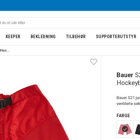
KEEPER
BEKLEDNING
TILBEHØR
SUPPORTERUTSTYR
Bauer S21 Overtrekk Junior Hockeybukse Rød
Bauer
S
Hockey
Bauer S21 jun
ventilerte se
FARGE