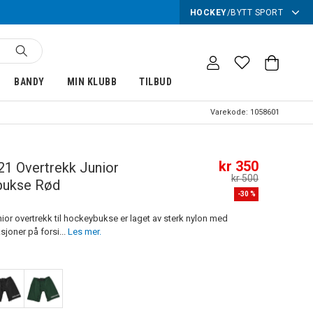
HOCKEY
/
BYTT SPORT
BANDY
MIN KLUBB
TILBUD
Varekode:
1058601
kr 350
21 Overtrekk Junior
kr 500
bukse Rød
-
30
%
ior overtrekk til hockeybukse er laget av sterk nylon med
ksjoner på forsi...
Les mer.