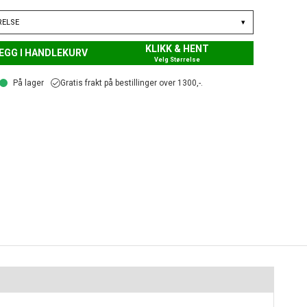
RELSE
▾
KLIKK & HENT
EGG I HANDLEKURV
Velg Størrelse
På lager
Gratis frakt på bestillinger over 1300,-.