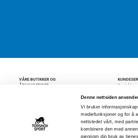
VÅRE BUTIKKER OG
KUNDESER
ÅPNINGSTIDER
Kontakt os
Kundeklub
+
OSLO
Denne nettsiden anvende
Retur og by
Salgsbetin
Vi bruker informasjonskapsl
+
Personvern
NORGE
mediefunksjoner og for å a
Frakt og le
Ledige still
nettstedet vårt, med part
FAQ - Ofte 
kombinere den med annen in
22 09 20 20
Åpenhetsl
gjennom din bruk av tjene