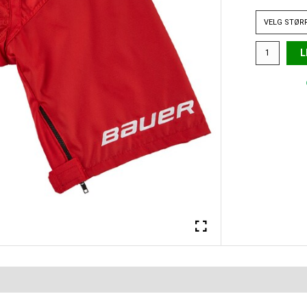
VELG
STØR
L