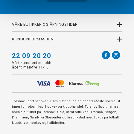
+
VÅRE BUTIKKER OG ÅPNINGSTIDER
+
KUNDEINFORMASJON
22 09 20 20
Vårt kundsenter holder
åpent man-fre 11-16
Torshov Sport har over 90 års historie, og er landets råeste spesialist
innenfor fotball, løp, hockey og klubbhandel. Torshov Sport har fire
spesialbutikker på Torshov i Oslo, samt butikker i Tromsø, Bergen,
Drammen, Sandvika Storsenter og Fredrikstad med fokus på fotball,
klubb, løp, hockey og hallidretter.