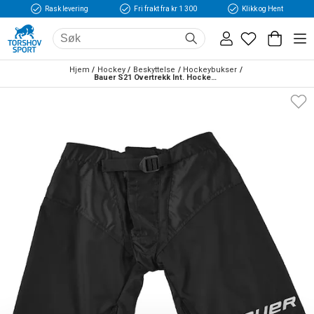
Rask levering
Fri frakt fra kr 1 300
Klikk og Hent
Hjem
Hockey
Beskyttelse
Hockeybukser
Bauer S21 Overtrekk Int. Hockeybukse Svart