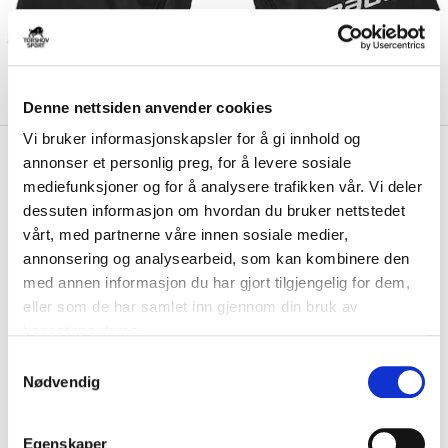
Denne nettsiden anvender cookies
Vi bruker informasjonskapsler for å gi innhold og
kr 385
Bauer
S21 Overtrekk Int.
annonser et personlig preg, for å levere sosiale
kr 550
Hockeybukse Svart
mediefunksjoner og for å analysere trafikken vår. Vi deler
-
30
%
dessuten informasjon om hvordan du bruker nettstedet
Bauer S21 Int. overtrekk til hockeybukse er laget av sterk nylon med
vårt, med partnerne våre innen sosiale medier,
ventilerte seksjoner på forside...
Les mer.
annonsering og analysearbeid, som kan kombinere den
med annen informasjon du har gjort tilgjengelig for dem,
FARGE
eller som de har samlet inn gjennom din bruk av
tjenestene deres.
S
Nødvendig
a
Størrelse
m
VELG
STØRRELSE
▾
t
Egenskaper