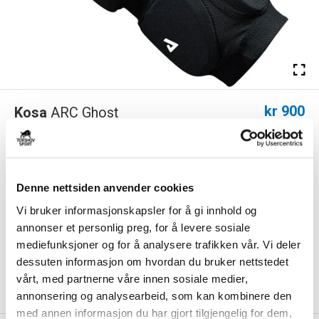
kr 900
Kosa
ARC Ghost
Albuebeskyttelse Bandy
Kosa ARC GHOST senior albuebeskyttelse er laget av et
revolusjonerende materiale som er mykt og flek...
Les mer.
Denne nettsiden anvender cookies
Størrelse
Vi bruker informasjonskapsler for å gi innhold og
VELG
STØRRELSE
▾
annonser et personlig preg, for å levere sosiale
mediefunksjoner og for å analysere trafikken vår. Vi deler
KLIKK & HENT
LEGG I HANDLEKURV
dessuten informasjon om hvordan du bruker nettstedet
Velg Størrelse
vårt, med partnerne våre innen sosiale medier,
På lager
Gratis frakt på bestillinger over 1300,-.
annonsering og analysearbeid, som kan kombinere den
med annen informasjon du har gjort tilgjengelig for dem,