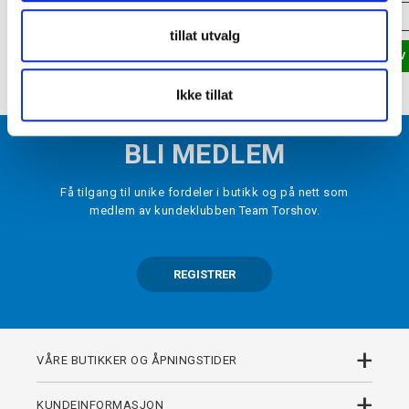
VELG
STØRRELSE
▾
VELG
STØRRELSE
tillat utvalg
LEGG I HANDLEKURV
LEGG I HANDLEKURV
Ikke tillat
BLI MEDLEM
Få tilgang til unike fordeler i butikk og på nett som
medlem av kundeklubben Team Torshov.
REGISTRER
+
VÅRE BUTIKKER OG ÅPNINGSTIDER
+
KUNDEINFORMASJON