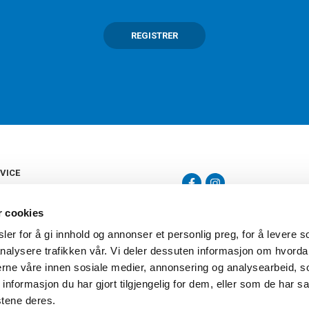
REGISTRER
VICE
s
b
r cookies
tte
gelser
er for å gi innhold og annonser et personlig preg, for å levere s
Torshov Sport har over 90 års histor
klubbhandel. Torshov Sport har fir
nalysere trafikken vår. Vi deler dessuten informasjon om hvorda
vering
Drammen, Sandvika Storsenter og Fr
inger
nerne våre innen sosiale medier, annonsering og analysearbeid, 
stilte spørsmål
formasjon du har gjort tilgjengelig for dem, eller som de har sa
oven
stene deres.