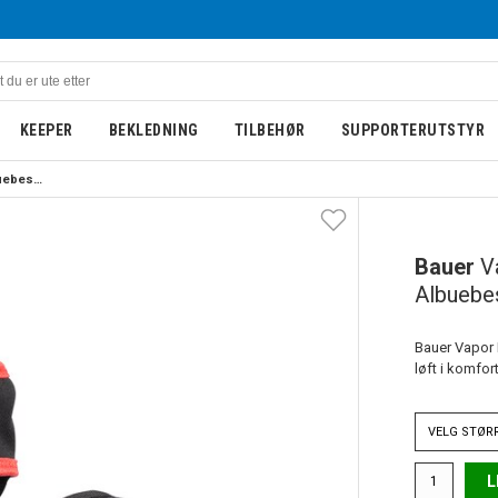
KEEPER
BEKLEDNING
TILBEHØR
SUPPORTERUTSTYR
Bauer Vapor Fly40 Int. Albuebeskyttelse Hockey
Bauer
V
Albuebe
Bauer Vapor F
løft i komfort
VELG
STØR
L