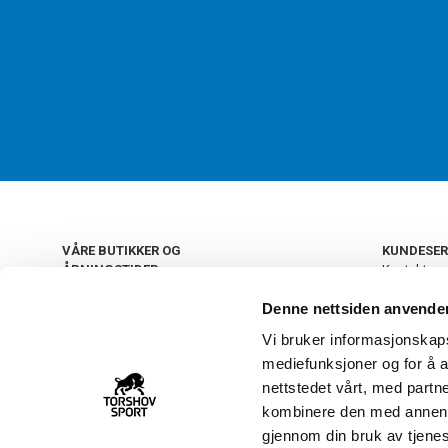
VÅRE BUTIKKER OG
KUNDESER
ÅPNINGSTIDER
Kontakt os
Kundeklub
+
OSLO
Denne nettsiden anvende
Retur og by
Salgsbetin
Vi bruker informasjonskapsl
+
Personvern
NORGE
mediefunksjoner og for å a
Frakt og le
Ledige still
nettstedet vårt, med part
FAQ - Ofte 
kombinere den med annen in
22 09 20 20
Åpenhetsl
gjennom din bruk av tjene
Vårt kundsenter holder