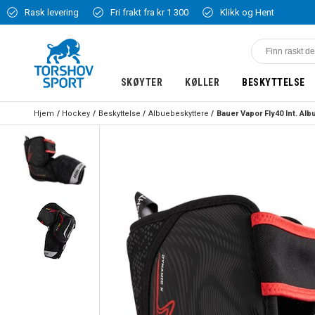
Rask levering
Fri frakt fra kr 1 300
Klikk og Hent
SKØYTER
KØLLER
BESKYTTELSE
Hjem
Hockey
Beskyttelse
Albuebeskyttere