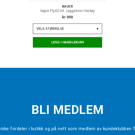
BAUER
Vapor Fly40 Int. Leggskinn Hockey
kr 900
VELG
STØRRELSE
▾
LEGG I HANDLEKURV
BLI MEDLEM
l unike fordeler i butikk og på nett som medlem av kundeklubben