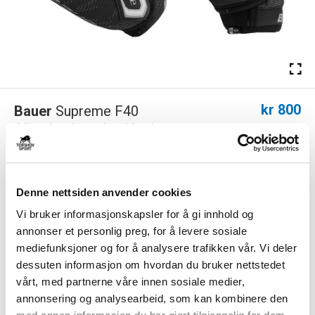
kr 800
Bauer
Supreme F40
Albuebeskyttelse Hockey
Bauer Supreme F40 senior albuebeskyttelse er en albuebeskytter
utviklet for spillere som ønsker en g...
Les mer.
Denne nettsiden anvender cookies
Størrelsesguide
Vi bruker informasjonskapsler for å gi innhold og
Størrelse
annonser et personlig preg, for å levere sosiale
VELG
STØRRELSE
▾
mediefunksjoner og for å analysere trafikken vår. Vi deler
KLIKK & HENT
LEGG I HANDLEKURV
dessuten informasjon om hvordan du bruker nettstedet
Velg Størrelse
vårt, med partnerne våre innen sosiale medier,
annonsering og analysearbeid, som kan kombinere den
På lager
Gratis frakt på bestillinger over 1300,-.