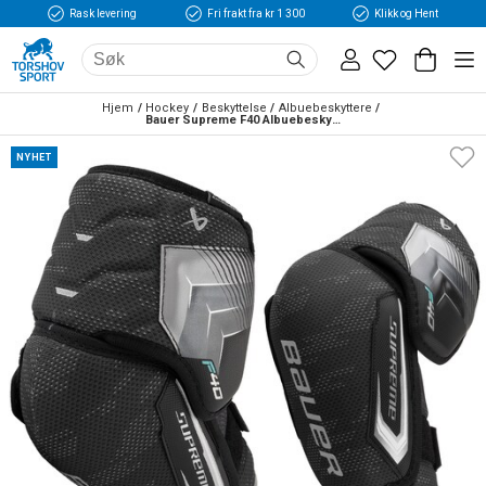
Rask levering
Fri frakt fra kr 1 300
Klikk og Hent
Hjem
Hockey
Beskyttelse
Albuebeskyttere
Bauer Supreme F40 Albuebeskyttelse Hockey
NYHET