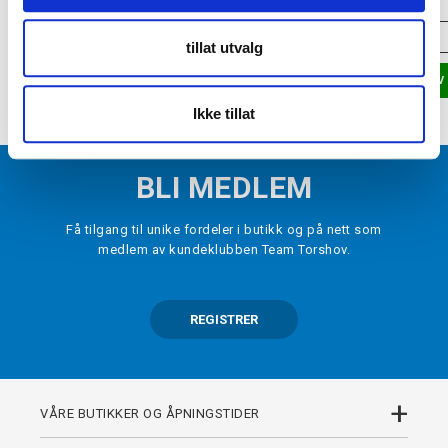
VELG
STØRRELSE
▾
VELG
STØRRELSE
tillat utvalg
LEGG I HANDLEKURV
LEGG I HANDLEKURV
Ikke tillat
BLI MEDLEM
Få tilgang til unike fordeler i butikk og på nett som
medlem av kundeklubben Team Torshov.
REGISTRER
+
VÅRE BUTIKKER OG ÅPNINGSTIDER