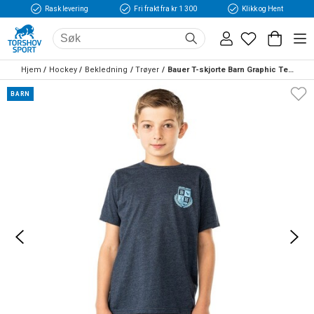
Rask levering
Fri frakt fra kr 1 300
Klikk og Hent
Hjem
Hockey
Bekledning
Trøyer
Bauer T-skjorte Barn Graphic Tee Marine
BARN