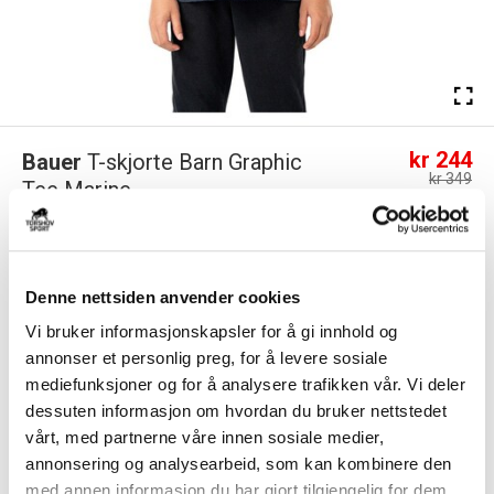
kr 244
Bauer
T-skjorte Barn Graphic
kr 349
Tee Marine
-
30
%
Klassen har begynt. BAUER Academy Tee har et ultrasmykt stoff og en
college-lignende design som kan ...
Les mer.
Denne nettsiden anvender cookies
Størrelse
Vi bruker informasjonskapsler for å gi innhold og
VELG
STØRRELSE
▾
annonser et personlig preg, for å levere sosiale
KLIKK & HENT
LEGG I HANDLEKURV
mediefunksjoner og for å analysere trafikken vår. Vi deler
Velg Størrelse
dessuten informasjon om hvordan du bruker nettstedet
vårt, med partnerne våre innen sosiale medier,
Valgt alternativ ikke på lager
annonsering og analysearbeid, som kan kombinere den
Gratis frakt på bestillinger over 1300,-.
med annen informasjon du har gjort tilgjengelig for dem,