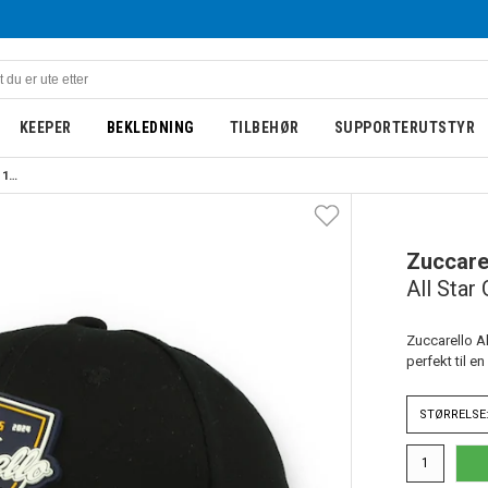
KEEPER
BEKLEDNING
TILBEHØR
SUPPORTERUTSTYR
Zuccarello All Star Game Cap 10 år
Zuccarel
All Star
Zuccarello A
perfekt til en 
STØRRELSE: