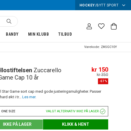
HOCKEY
/
BYTT SPORT
BANDY
MIN KLUBB
TILBUD
Varekode:
ZASGC10Y
kr 150
lostiftelsen
Zuccarello
kr 350
 Game Cap 10 år
-
57
%
ll Star Game sort cap med gode justeringsmuligheter. Passer
hard økt i tr...
Les mer.
 ONE SIZE
VALGT ALTERNATIV IKKE PÅ LAGER
IKKE PÅ LAGER
KLIKK & HENT