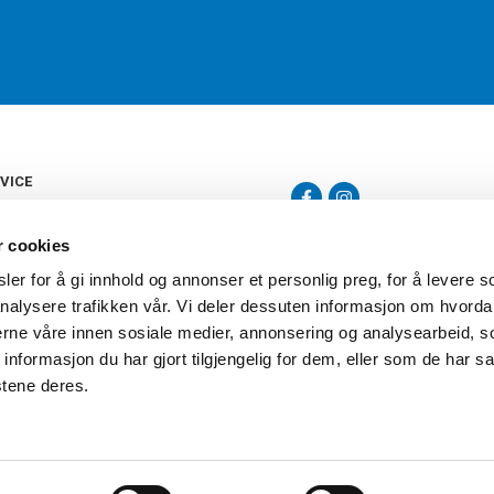
VICE
s
b
r cookies
tte
gelser
er for å gi innhold og annonser et personlig preg, for å levere s
Torshov Sport har over 90 års histor
klubbhandel. Torshov Sport har fir
nalysere trafikken vår. Vi deler dessuten informasjon om hvorda
vering
Drammen, Sandvika Storsenter og Fr
inger
nerne våre innen sosiale medier, annonsering og analysearbeid, 
stilte spørsmål
formasjon du har gjort tilgjengelig for dem, eller som de har sa
oven
stene deres.