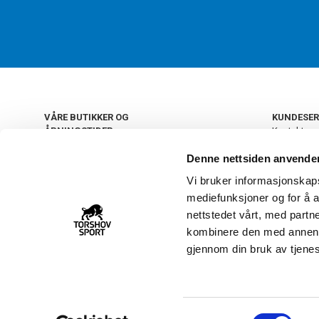
VÅRE BUTIKKER OG
KUNDESER
ÅPNINGSTIDER
Kontakt os
Kundeklub
+
OSLO
Denne nettsiden anvende
Retur og by
Salgsbetin
Vi bruker informasjonskapsl
+
Personvern
NORGE
mediefunksjoner og for å a
Frakt og le
Ledige still
nettstedet vårt, med part
FAQ - Ofte 
kombinere den med annen in
22 09 20 20
Åpenhetsl
gjennom din bruk av tjene
Vårt kundsenter holder
åpent man-fre 11-16
S