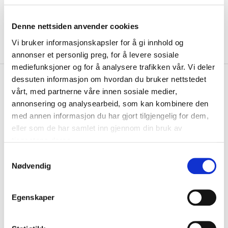
Denne nettsiden anvender cookies
Vi bruker informasjonskapsler for å gi innhold og
annonser et personlig preg, for å levere sosiale
mediefunksjoner og for å analysere trafikken vår. Vi deler
kr 175
Warrior
Perforated Snapback
dessuten informasjon om hvordan du bruker nettstedet
kr 250
vårt, med partnerne våre innen sosiale medier,
lyseblå
-
30
%
annonsering og analysearbeid, som kan kombinere den
med annen informasjon du har gjort tilgjengelig for dem,
Hold hodet kjølig og stilen enda kulere med Warrior Perforated
Snapback!...
Les mer.
eller som de har samlet inn gjennom din bruk av
tjenestene deres.
Størrelse
S
ONE SIZE
VALGT ALTERNATIV IKKE PÅ LAGER
Nødvendig
a
m
IKKE PÅ LAGER
KLIKK & HENT
t
Egenskaper
y
Valgt alternativ ikke på lager
k
Gratis frakt på bestillinger over 1300,-.