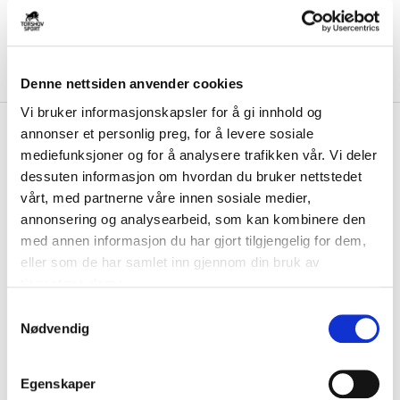
Denne nettsiden anvender cookies
Vi bruker informasjonskapsler for å gi innhold og
kr 245
Ccm
Flexfit Cap Marine
annonser et personlig preg, for å levere sosiale
kr 299
mediefunksjoner og for å analysere trafikken vår. Vi deler
-
18
%
dessuten informasjon om hvordan du bruker nettstedet
Ccm Flexfit senior cap passer perfekt til en hard økt i treningsstudioet
vårt, med partnerne våre innen sosiale medier,
eller på fritiden....
Les mer.
annonsering og analysearbeid, som kan kombinere den
FARGE
med annen informasjon du har gjort tilgjengelig for dem,
eller som de har samlet inn gjennom din bruk av
tjenestene deres.
S
Størrelse
Nødvendig
a
VELG
STØRRELSE
▾
m
t
KLIKK & HENT
LEGG I HANDLEKURV
Egenskaper
Velg Størrelse
y