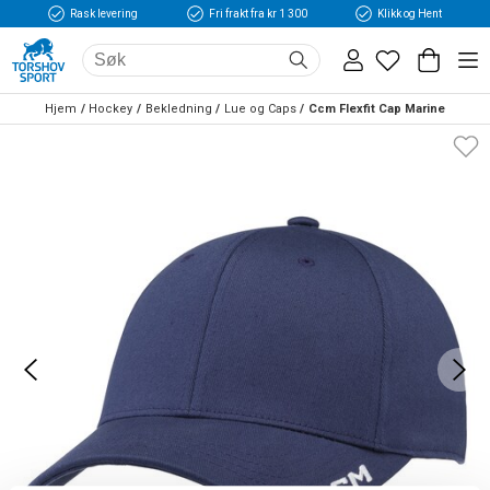
Rask levering
Fri frakt fra kr 1 300
Klikk og Hent
Hjem
Hockey
Bekledning
Lue og Caps
Ccm Flexfit Cap Marine