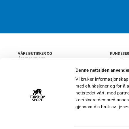
VÅRE BUTIKKER OG
KUNDESER
ÅPNINGSTIDER
Kontakt os
Kundeklub
+
OSLO
Denne nettsiden anvende
Retur og by
Salgsbetin
Vi bruker informasjonskapsl
+
Personvern
NORGE
mediefunksjoner og for å a
Frakt og le
Ledige still
nettstedet vårt, med part
FAQ - Ofte 
kombinere den med annen in
22 09 20 20
Åpenhetsl
gjennom din bruk av tjene
Vårt kundsenter holder
åpent man-fre 11-16