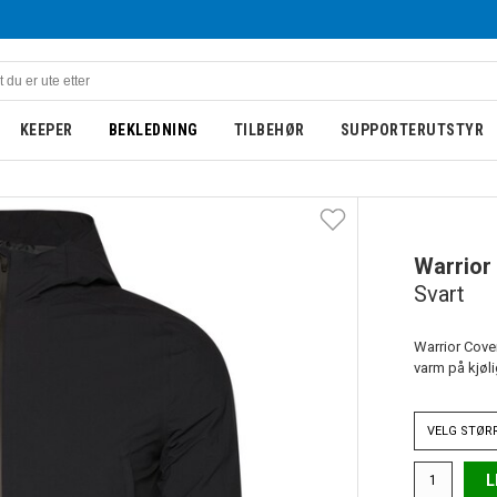
KEEPER
BEKLEDNING
TILBEHØR
SUPPORTERUTSTYR
Warrior
Svart
Warrior Cover
varm på kjøli
VELG
STØR
L