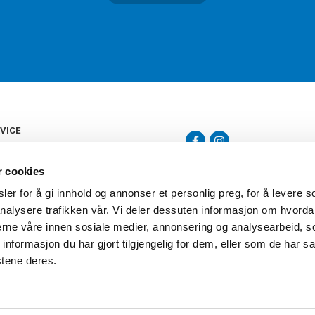
VICE
s
b
r cookies
tte
gelser
er for å gi innhold og annonser et personlig preg, for å levere s
Torshov Sport har over 90 års histor
klubbhandel. Torshov Sport har fir
nalysere trafikken vår. Vi deler dessuten informasjon om hvorda
vering
Drammen, Sandvika Storsenter og Fr
inger
nerne våre innen sosiale medier, annonsering og analysearbeid, 
stilte spørsmål
formasjon du har gjort tilgjengelig for dem, eller som de har sa
oven
stene deres.