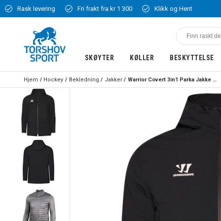
Rask levering
Fri frakt fra kr 1 300
Klikk og Hent
SKØYTER
KØLLER
BESKYTTELSE
Hjem
Hockey
Bekledning
Jakker
Warrior Covert 3in1 Parka Jakke Svart