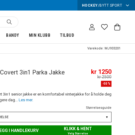
HOCKEY
/
BYTT SPORT
BANDY
MIN KLUBB
TILBUD
Varekode:
MJ933201
kr 1250
Covert 3in1 Parka Jakke
kr 2500
-
50
%
t 3in1 senior jakke er en komfortabel vinterjakke for å holde deg
gere dag...
Les mer.
Størrelsesguide
RELSE
▾
KLIKK & HENT
EGG I HANDLEKURV
Velg Størrelse