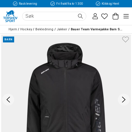
Rask levering
Fri frakt fra kr 1 300
Klikk og Hent
Hjem
Hockey
Bekledning
Jakker
Bauer Team Varmejakke Barn Svart
BARN