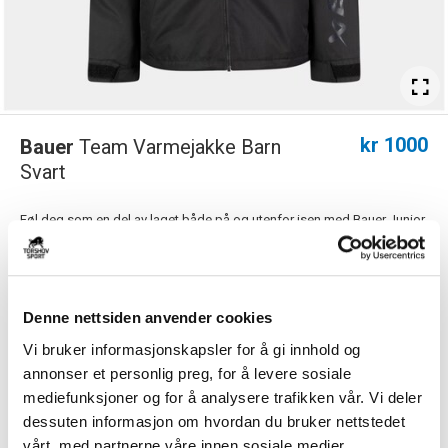
kr 1000
Bauer
Team Varmejakke Barn
Svart
Føl deg som en del av laget både på og utenfor isen med Bauer Junior
Jakke Team Heavyweight. Denne k...
Les mer.
FARGE
Denne nettsiden anvender cookies
Vi bruker informasjonskapsler for å gi innhold og
annonser et personlig preg, for å levere sosiale
Størrelsesguide
Størrelse
mediefunksjoner og for å analysere trafikken vår. Vi deler
dessuten informasjon om hvordan du bruker nettstedet
VELG
STØRRELSE
▾
vårt, med partnerne våre innen sosiale medier,