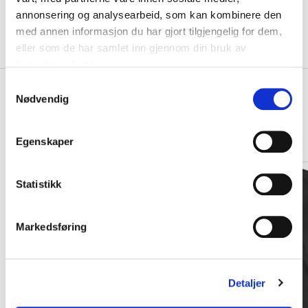
KLIKK & HENT
LEGG I HANDLEKURV
annonsering og analysearbeid, som kan kombinere den
Velg Størrelse
med annen informasjon du har gjort tilgjengelig for dem,
eller som de har samlet inn gjennom din bruk av
På lager
Gratis frakt på bestillinger over 1300,-.
tjenestene deres.
S
+
PRODUKTBESKRIVELSE
Nødvendig
a
+
m
DETALJER
t
Egenskaper
Relaterte produkter
y
k
BARN
BARN
k
Statistikk
e
v
Markedsføring
a
l
g
Detaljer