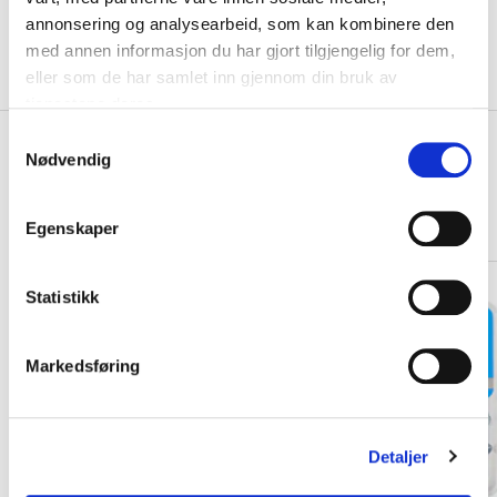
KLIKK & HENT
LEGG I HANDLEKURV
annonsering og analysearbeid, som kan kombinere den
Velg Størrelse
med annen informasjon du har gjort tilgjengelig for dem,
eller som de har samlet inn gjennom din bruk av
På lager
Gratis frakt på bestillinger over 1300,-.
tjenestene deres.
S
+
PRODUKTBESKRIVELSE
Nødvendig
a
+
m
DETALJER
t
Egenskaper
Relaterte produkter
y
k
k
Statistikk
e
v
Markedsføring
a
l
g
Detaljer