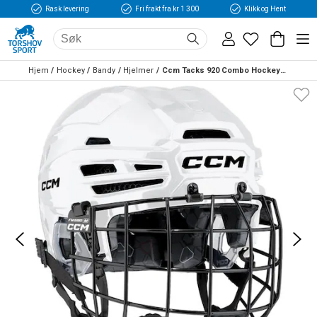
Rask levering
Fri frakt fra kr 1 300
Klikk og Hent
Hjem
Hockey
Bandy
Hjelmer
Ccm Tacks 920 Combo Hockeyhjelm Hvit