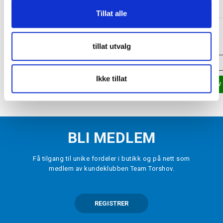
Tillat alle
BAUER
BAUER
Hjelmnummer
Universal Hjelm Kit
kr 50
kr 160
tillat utvalg
VELG
STØRRELSE
▾
ONE SIZE
Ikke tillat
LEGG I HANDLEKURV
LEGG I HANDLEKURV
BLI MEDLEM
Få tilgang til unike fordeler i butikk og på nett som
medlem av kundeklubben Team Torshov.
REGISTRER