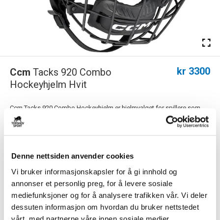
kr 3300
Ccm
Tacks 920 Combo
Hockeyhjelm Hvit
Ccm Tacks 920 Combo Hockeyhjelm er hjelmvalget for spillere som
krever topp ytelse, komfort og sikke...
Les mer.
FARGE
Denne nettsiden anvender cookies
Vi bruker informasjonskapsler for å gi innhold og
annonser et personlig preg, for å levere sosiale
Størrelsesguide
Størrelse
mediefunksjoner og for å analysere trafikken vår. Vi deler
dessuten informasjon om hvordan du bruker nettstedet
VELG
STØRRELSE
▾
vårt, med partnerne våre innen sosiale medier,