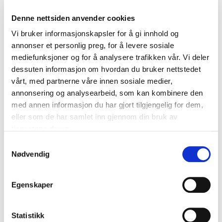
Denne nettsiden anvender cookies
🎁
Giveaways, konkurranser og masse aktiviteter!
Vi har haugevis av premier, utfordringer og gøyale
Vi bruker informasjonskapsler for å gi innhold og
innslag for både store og små. Kanskje du stikker av
annonser et personlig preg, for å levere sosiale
med noe helt unikt?
mediefunksjoner og for å analysere trafikken vår. Vi deler
dessuten informasjon om hvordan du bruker nettstedet
Vi gleder oss enormt til å dele denne spesielle dagen
med dere. Kom alene, med laget, eller ta med hele
vårt, med partnerne våre innen sosiale medier,
familien – alle hockeyentusiaster er hjertelig velkomne!
annonsering og analysearbeid, som kan kombinere den
med annen informasjon du har gjort tilgjengelig for dem,
Velkommen til Supreme FEST – et arrangement du
eller som de har samlet inn gjennom din bruk av
ikke vil gå glipp av!
tjenestene deres.
📍
Torshov Sport Hockey – Lørdag 13. juni
S
⏰ 11.00 - 14.00
Nødvendig
a
m
Klikk deg gjerne inn på denne linken for å
t
Egenskaper
fortelle andre om at du kommer!
y
👉
https://fb.me/e/9rD3Sj9Vl
k
k
Statistikk