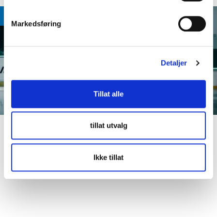
e
v
Markedsføring
a
l
g
Detaljer
Tillat alle
1 / 8
tillat utvalg
Ikke tillat