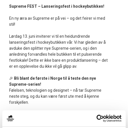
Supreme FEST – Lanseringsfest i hockeybutikken!
En ny æra av Supreme er på vei – og det feirer vi med
stil!
Lørdag 13. juni inviterer vi til en heidundrende
lanseringsfest i hockeybutikken vår. Vi har gleden av å
avduke den splitter nye Supreme-serien, og i den
anledning forvandles hele butikken til et pulserende
festlokale! Dette er ikke bare en produktlansering – det
er en opplevelse du ikke vil gå glipp av.
🎉
Bli blant de første i Norge til å teste den nye
Supreme-serien!
Følelsen, teknologien og designet – nå tar Supreme
neste steg, og du kan være først ute med å kjenne
forskjellen.
🍿
Gratis popkorn og is til alle besøkende!
Hold energien oppe mens du utforsker nyhetene – vi
spanderer.