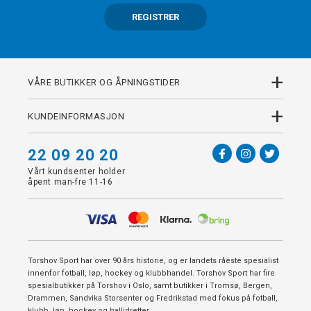
REGISTRER
+
VÅRE BUTIKKER OG ÅPNINGSTIDER
+
KUNDEINFORMASJON
22 09 20 20
Vårt kundsenter holder
åpent man-fre 11-16
Torshov Sport har over 90 års historie, og er landets råeste spesialist
innenfor fotball, løp, hockey og klubbhandel. Torshov Sport har fire
spesialbutikker på Torshov i Oslo, samt butikker i Tromsø, Bergen,
Drammen, Sandvika Storsenter og Fredrikstad med fokus på fotball,
klubb, løp, hockey og hallidretter.