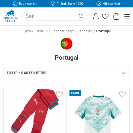
Rask levering
Fri frakt fra kr 1 300
Klikk og Hent
Hjem
Fotball
Supporterutstyr
Landslag
Portugal
Portugal
FILTER / SORTER ETTER
BARN