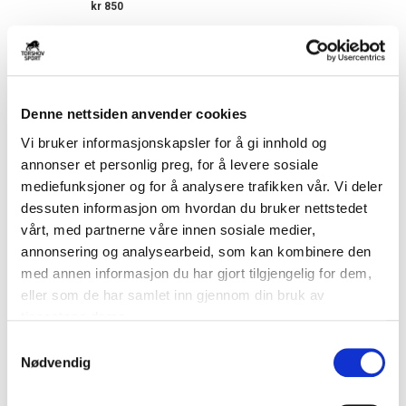
kr 850
Denne nettsiden anvender cookies
Vi bruker informasjonskapsler for å gi innhold og
annonser et personlig preg, for å levere sosiale
mediefunksjoner og for å analysere trafikken vår. Vi deler
dessuten informasjon om hvordan du bruker nettstedet
vårt, med partnerne våre innen sosiale medier,
COPA
COPA
annonsering og analysearbeid, som kan kombinere den
Portugal 1986 Retro Fotballdrakt
Portugal 1995 Retro Fotballdrakt
Borte
Hjemme
med annen informasjon du har gjort tilgjengelig for dem,
kr 900
kr 900
eller som de har samlet inn gjennom din bruk av
tjenestene deres.
S
Nødvendig
a
m