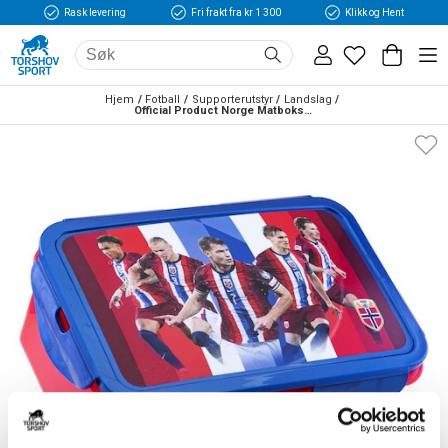
Rask levering
Fri frakt fra kr 1 300
Klikk og Hent
Hjem
Fotball
Supporterutstyr
Landslag
Official Product Norge Matboks Stor