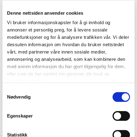
Denne nettsiden anvender cookies
Vi bruker informasjonskapsler for å gi innhold og
annonser et personlig preg, for å levere sosiale
mediefunksjoner og for å analysere trafikken vår. Vi deler
dessuten informasjon om hvordan du bruker nettstedet
kr 149
Official Product
Norge
vårt, med partnerne våre innen sosiale medier,
Matboks Stor
annonsering og analysearbeid, som kan kombinere den
med annen informasjon du har gjort tilgjengelig for dem,
Official Product Norge Stor Matboks med Norge-grafikk. ...
Les mer.
eller som de har samlet inn gjennom din bruk av
tjenestene deres.
Størrelse
ONE SIZE
VALGT ALTERNATIV IKKE PÅ LAGER
S
Nødvendig
a
IKKE PÅ LAGER
KLIKK & HENT
m
t
Egenskaper
Valgt alternativ ikke på lager
y
Gratis frakt på bestillinger over 1300,-.
k
k
Statistikk