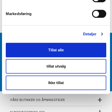
e
+
PRODUKTBESKRIVELSE
v
Markedsføring
a
+
DETALJER
l
g
Detaljer
BLI MEDLEM
Tillat alle
Få tilgang til unike fordeler i butikk og på nett som
medlem av kundeklubben Team Torshov.
tillat utvalg
REGISTRER
Ikke tillat
+
VÅRE BUTIKKER OG ÅPNINGSTIDER