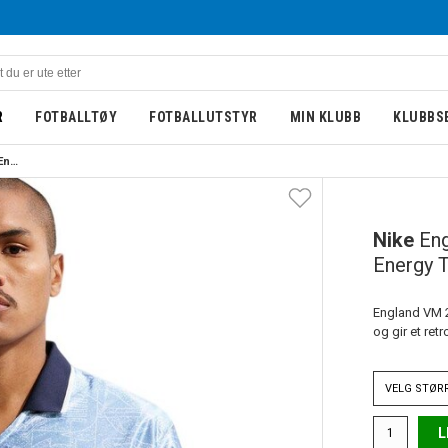
R
FOTBALLTØY
FOTBALLUTSTYR
MIN KLUBB
KLUBBS
Nike England VM 2026 Dri-FIT Energy Trøye Lyseblå/Marine
Nike
Eng
Energy 
England VM 20
og gir et ret
VELG
STØR
L