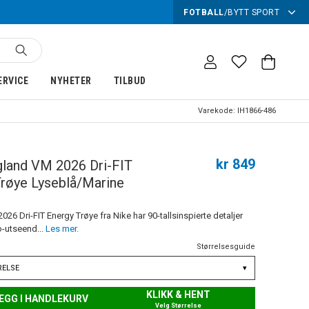
FOTBALL
/
BYTT SPORT
ERVICE
NYHETER
TILBUD
Varekode:
IH1866-486
kr 849
land VM 2026 Dri-FIT
Trøye Lyseblå/Marine
26 Dri-FIT Energy Trøye fra Nike har 90-tallsinspierte detaljer
ro-utseend...
Les mer.
Størrelsesguide
RELSE
▾
KLIKK & HENT
EGG I HANDLEKURV
Velg Størrelse