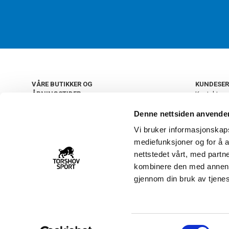
VÅRE BUTIKKER OG
KUNDESER
ÅPNINGSTIDER
Kontakt os
Kundeklub
+
OSLO
Denne nettsiden anvende
Retur og by
Salgsbetin
Vi bruker informasjonskapsl
+
Personvern
NORGE
mediefunksjoner og for å a
Frakt og le
Ledige still
nettstedet vårt, med part
FAQ - Ofte 
kombinere den med annen in
22 09 20 20
Åpenhetsl
gjennom din bruk av tjene
Vårt kundsenter holder
åpent man-fre 11-16
S