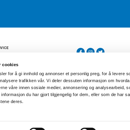
VICE
s
b
r cookies
tte
gelser
er for å gi innhold og annonser et personlig preg, for å levere s
Torshov Sport har over 90 års histor
klubbhandel. Torshov Sport har fir
nalysere trafikken vår. Vi deler dessuten informasjon om hvorda
vering
Drammen, Sandvika Storsenter og Fr
inger
nerne våre innen sosiale medier, annonsering og analysearbeid, 
stilte spørsmål
formasjon du har gjort tilgjengelig for dem, eller som de har sa
oven
stene deres.