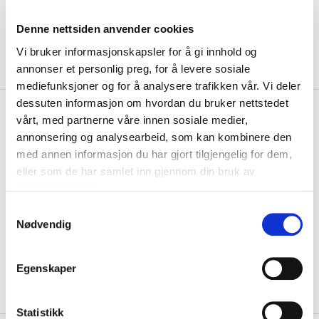
Denne nettsiden anvender cookies
Vi bruker informasjonskapsler for å gi innhold og
annonser et personlig preg, for å levere sosiale
mediefunksjoner og for å analysere trafikken vår. Vi deler
dessuten informasjon om hvordan du bruker nettstedet
kr 780
Copa
Tyskland 1970's Retro
vårt, med partnerne våre innen sosiale medier,
Fotballdrakt Borte
annonsering og analysearbeid, som kan kombinere den
med annen informasjon du har gjort tilgjengelig for dem,
Copa Tyskland 1970's Retro Fotballdrakt er inspirert av drakten som
eller som de har samlet inn gjennom din bruk av
ble brukt i et tiår som var fant...
Les mer.
tjenestene deres.
Størrelse
S
Nødvendig
VELG
STØRRELSE
▾
a
m
KLIKK & HENT
LEGG I HANDLEKURV
t
Velg Størrelse
Egenskaper
y
På lager
Gratis frakt på bestillinger over 1300,-.
k
k
Statistikk