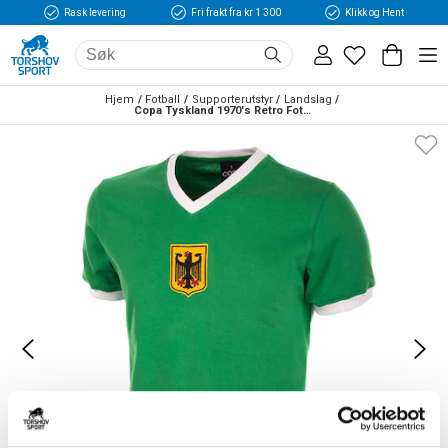
Rask levering
Fri frakt fra kr 1 300
Klikk og Hent
Hjem
Fotball
Supporterutstyr
Landslag
Copa Tyskland 1970's Retro Fotballdrakt Borte