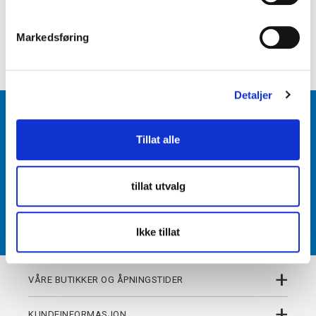
e
+
PRODUKTBESKRIVELSE
v
Markedsføring
+
a
DETALJER
l
g
Detaljer
BLI MEDLEM
Tillat alle
Få tilgang til unike fordeler i butikk og på nett som
medlem av kundeklubben Team Torshov.
tillat utvalg
REGISTRER
Ikke tillat
+
VÅRE BUTIKKER OG ÅPNINGSTIDER
+
KUNDEINFORMASJON