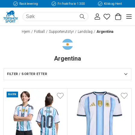
Rask levering
Fri frakt fra kr 1 300
Klikk og Hent
Hjem
Fotball
Supporterutstyr
Landslag
Argentina
Argentina
FILTER / SORTER ETTER
BARN