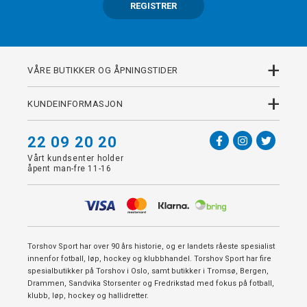
REGISTRER
+
VÅRE BUTIKKER OG ÅPNINGSTIDER
+
KUNDEINFORMASJON
22 09 20 20
Vårt kundsenter holder
åpent man-fre 11-16
Torshov Sport har over 90 års historie, og er landets råeste spesialist
innenfor fotball, løp, hockey og klubbhandel. Torshov Sport har fire
spesialbutikker på Torshov i Oslo, samt butikker i Tromsø, Bergen,
Drammen, Sandvika Storsenter og Fredrikstad med fokus på fotball,
klubb, løp, hockey og hallidretter.