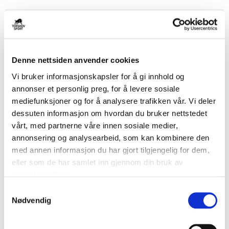
BARN
Denne nettsiden anvender cookies
Vi bruker informasjonskapsler for å gi innhold og
annonser et personlig preg, for å levere sosiale
mediefunksjoner og for å analysere trafikken vår. Vi deler
dessuten informasjon om hvordan du bruker nettstedet
vårt, med partnerne våre innen sosiale medier,
ADIDAS
ADIDAS
Argentina Fotballdrakt VM 2026
Argentina VM 2026 Tiro
annonsering og analysearbeid, som kan kombinere den
Barn Borte
Treningsbukse Marine
med annen informasjon du har gjort tilgjengelig for dem,
kr 849
kr 699
eller som de har samlet inn gjennom din bruk av
tjenestene deres.
S
Nødvendig
a
m
t