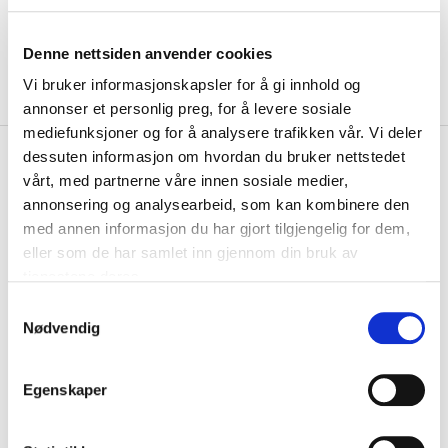
Denne nettsiden anvender cookies
Vi bruker informasjonskapsler for å gi innhold og
annonser et personlig preg, for å levere sosiale
mediefunksjoner og for å analysere trafikken vår. Vi deler
kr 900
Copa
Nottingham Forest 1979
dessuten informasjon om hvordan du bruker nettstedet
European Cup Final Retro
vårt, med partnerne våre innen sosiale medier,
Fotballdrakt Hjemme
annonsering og analysearbeid, som kan kombinere den
med annen informasjon du har gjort tilgjengelig for dem,
eller som de har samlet inn gjennom din bruk av
Copa Nottingham Forest 1979 European Cup Final Retro Fotballdrakt er
drakten som ble brukt da Forest...
Les mer.
tjenestene deres.
S
Størrelse
Nødvendig
a
VELG
STØRRELSE
▾
m
KLIKK & HENT
t
LEGG I HANDLEKURV
Egenskaper
Velg Størrelse
y
k
På lager
Gratis frakt på bestillinger over 1300,-.