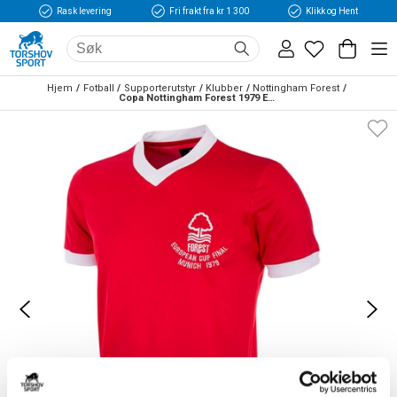
Rask levering
Fri frakt fra kr 1 300
Klikk og Hent
Hjem
Fotball
Supporterutstyr
Klubber
Nottingham Forest
Copa Nottingham Forest 1979 European Cup Final Retro Fotballdrakt Hjemme