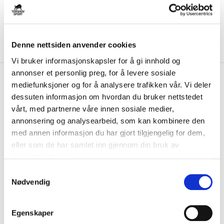
Denne nettsiden anvender cookies
Vi bruker informasjonskapsler for å gi innhold og
annonser et personlig preg, for å levere sosiale
kr 439
Adidas
Arsenal Tiro
mediefunksjoner og for å analysere trafikken vår. Vi deler
kr 549
Competition Treningstrøye
dessuten informasjon om hvordan du bruker nettstedet
-
20
%
25/26 Barn Blå/Marine
vårt, med partnerne våre innen sosiale medier,
annonsering og analysearbeid, som kan kombinere den
Adidas Arsenal Tiro Competition Treningstrøye 25/26 til barn er laget
med annen informasjon du har gjort tilgjengelig for dem,
av AEROREADY-materiale som tar...
Les mer.
eller som de har samlet inn gjennom din bruk av
Størrelsesguide
tjenestene deres.
Størrelse
S
VELG
STØRRELSE
▾
Nødvendig
a
m
KLIKK & HENT
LEGG I HANDLEKURV
Velg Størrelse
t
Egenskaper
y