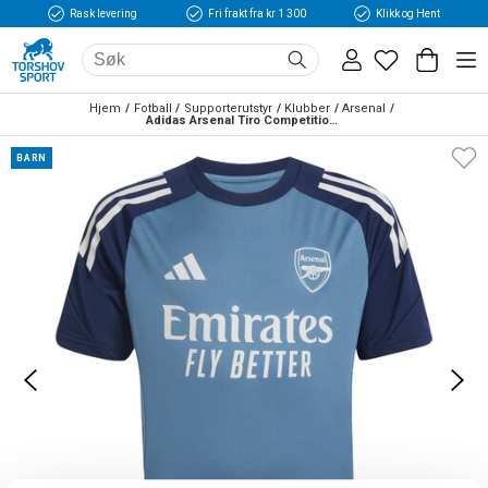
Rask levering
Fri frakt fra kr 1 300
Klikk og Hent
Hjem
Fotball
Supporterutstyr
Klubber
Arsenal
Adidas Arsenal Tiro Competition Treningstrøye 25/26 Barn Blå/Marine
BARN