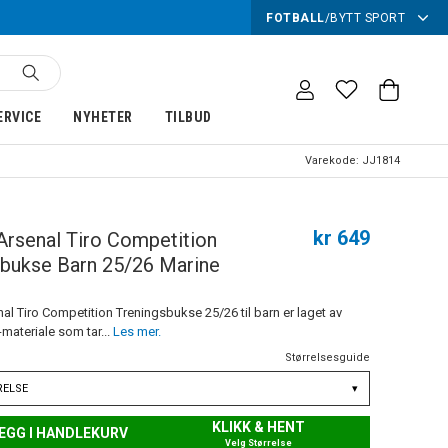
FOTBALL
/
BYTT SPORT
ERVICE
NYHETER
TILBUD
Varekode:
JJ1814
kr 649
Arsenal Tiro Competition
sbukse Barn 25/26 Marine
al Tiro Competition Treningsbukse 25/26 til barn er laget av
ateriale som tar...
Les mer.
Størrelsesguide
RELSE
▾
KLIKK & HENT
EGG I HANDLEKURV
Velg Størrelse