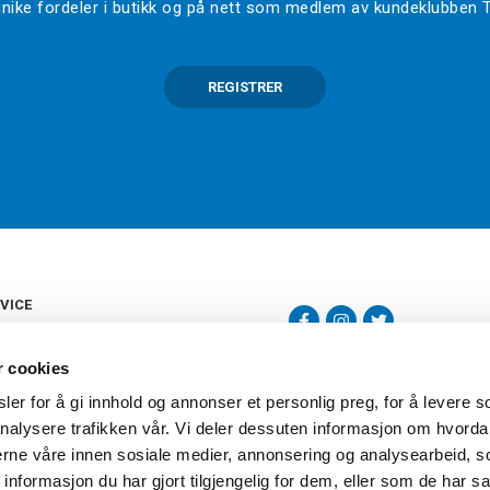
l unike fordeler i butikk og på nett som medlem av kundeklubben
REGISTRER
VICE
s
b
r cookies
tte
gelser
er for å gi innhold og annonser et personlig preg, for å levere s
Torshov Sport har over 90 års histor
klubbhandel. Torshov Sport har fir
nalysere trafikken vår. Vi deler dessuten informasjon om hvorda
vering
Drammen, Sandvika Storsenter og Fr
inger
nerne våre innen sosiale medier, annonsering og analysearbeid, 
stilte spørsmål
formasjon du har gjort tilgjengelig for dem, eller som de har sa