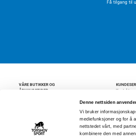
Få tilgang ti
VÅRE BUTIKKER OG
KUNDESER
ÅPNINGSTIDER
Kontakt os
Kundeklub
+
OSLO
Denne nettsiden anvende
Retur og by
Salgsbetin
Vi bruker informasjonskapsl
+
Personvern
NORGE
mediefunksjoner og for å a
Frakt og le
Ledige still
nettstedet vårt, med part
FAQ - Ofte 
kombinere den med annen in