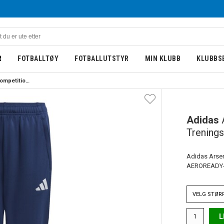
R
FOTBALLTØY
FOTBALLUTSTYR
MIN KLUBB
KLUBBS
Adidas Arsenal Tiro Competition Treningsbukse Barn 25/26 Marine
BARN
Adidas
Trening
Adidas Arsen
AEROREADY-m
VELG
STØR
L