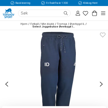
Rask levering
Fri frakt fra kr 1 300
Klikk og Hent
Hjem
Fotball
Min klubb
Tromsø
Øverbygd IL
Select Joggebukse Øverbygd IL Marine