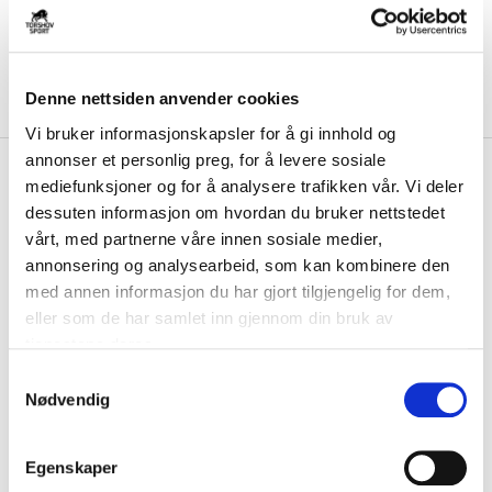
Denne nettsiden anvender cookies
Vi bruker informasjonskapsler for å gi innhold og
annonser et personlig preg, for å levere sosiale
kr 439
Select
Joggebukse Øverbygd
mediefunksjoner og for å analysere trafikken vår. Vi deler
kr 549
IL Marine
dessuten informasjon om hvordan du bruker nettstedet
vårt, med partnerne våre innen sosiale medier,
Allsidig bukse fra Select som kan både brukes på trening eller på
annonsering og analysearbeid, som kan kombinere den
fritiden. Komfortabelt stoff med p...
Les mer.
med annen informasjon du har gjort tilgjengelig for dem,
Størrelse
eller som de har samlet inn gjennom din bruk av
tjenestene deres.
VELG
STØRRELSE
▾
S
Initialer
Nødvendig
a
m
t
LOGG INN FOR Å KJØPE
Egenskaper
y