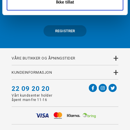
Ikke tillat
Få tilgang til unike fordeler i butikk og på nett som
medlem av kundeklubben Team Torshov.
REGISTRER
+
VÅRE BUTIKKER OG ÅPNINGSTIDER
+
KUNDEINFORMASJON
22 09 20 20
Vårt kundsenter holder
åpent man-fre 11-16