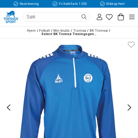
Rask levering
Fri frakt fra kr 1 300
Klikk og Hent
Hjem
Fotball
Min klubb
Tromsø
BK Tromsø
Select BK Tromsø Treningsgenser Blå/Hvit