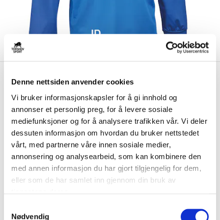
kr 399
Select
BK Tromsø
Denne nettsiden anvender cookies
kr 499
Treningsgenser Blå/Hvit
Vi bruker informasjonskapsler for å gi innhold og
annonser et personlig preg, for å levere sosiale
Select BK Tromsø Treningsgenser har en behagelig og moderne
mediefunksjoner og for å analysere trafikken vår. Vi deler
passform med funksjonelle detaljer, og p...
Les mer.
dessuten informasjon om hvordan du bruker nettstedet
Størrelse
vårt, med partnerne våre innen sosiale medier,
VELG
STØRRELSE
▾
annonsering og analysearbeid, som kan kombinere den
med annen informasjon du har gjort tilgjengelig for dem,
Brystlogo
*
eller som de har samlet inn gjennom din bruk av
tjenestene deres.
Ryggtrykk
*
S
Nødvendig
a