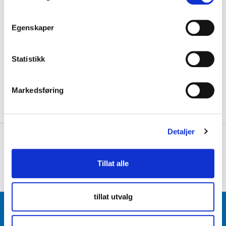
m
Initialer
t
Egenskaper
y
k
LOGG INN FOR Å KJØPE
k
Statistikk
e
På lager
Gratis frakt på bestillinger over 1300,-.
v
Leveringstiden forlenges dersom produkter personaliseres.
Markedsføring
a
Produkter med trykk kan ikke byttes eller returneres.
*
l
Påkrevd tilpasning
g
Detaljer
+
PRODUKTBESKRIVELSE
+
DETALJER
Tillat alle
tillat utvalg
BLI MEDLEM