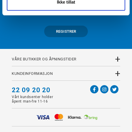
Ikke tillat
Få tilgang til unike fordeler i butikk og på nett som
medlem av kundeklubben Team Torshov.
REGISTRER
+
VÅRE BUTIKKER OG ÅPNINGSTIDER
+
KUNDEINFORMASJON
22 09 20 20
Vårt kundsenter holder
åpent man-fre 11-16