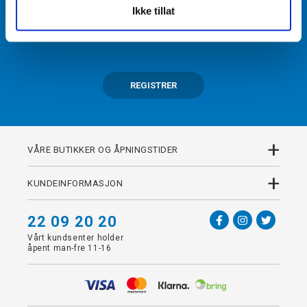
Ikke tillat
Få tilgang til unike fordeler i butikk og på nett som
medlem av kundeklubben Team Torshov.
REGISTRER
+
VÅRE BUTIKKER OG ÅPNINGSTIDER
+
KUNDEINFORMASJON
22 09 20 20
Vårt kundsenter holder
åpent man-fre 11-16