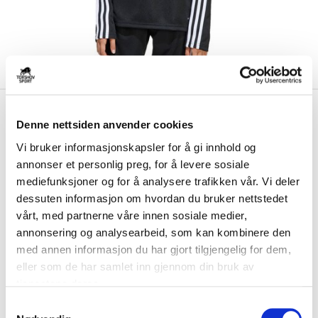
kr 399
Adidas
Vestre Akers SK
kr 499
Denne nettsiden anvender cookies
Treningsgenser Barn Sort
Vi bruker informasjonskapsler for å gi innhold og
annonser et personlig preg, for å levere sosiale
Adidas Vestre Akers SK Treningsgenser til barn er en komfortabel og
varm genser laget av et teknisk ...
Les mer.
mediefunksjoner og for å analysere trafikken vår. Vi deler
dessuten informasjon om hvordan du bruker nettstedet
Størrelsesguide
vårt, med partnerne våre innen sosiale medier,
Størrelse
annonsering og analysearbeid, som kan kombinere den
VELG
STØRRELSE
▾
med annen informasjon du har gjort tilgjengelig for dem,
Brystlogo
*
eller som de har samlet inn gjennom din bruk av
tjenestene deres.
S
Ryggtrykk
*