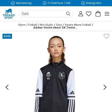
Rask levering
Fri frakt fra kr 1 300
Klikk og Hent
Hjem
Fotball
Min klubb
Oslo
Vestre Akers Fotball
Adidas Vestre Akers SK Treningsgenser Barn Sort 
BARN