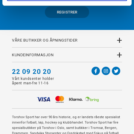
REGISTRER
+
VÅRE BUTIKKER OG ÅPNINGSTIDER
+
KUNDEINFORMASJON
22 09 20 20
Vårt kundsenter holder
åpent man-fre 11-16
Torshov Sport har over 90 års historie, og er landets råeste spesialist
innenfor fotball, løp, hockey og klubbhandel. Torshov Sport har fire
spesialbutikker på Torshov i Oslo, samt butikker i Tromsø, Bergen,
Drammen, Sandvika Storsenter og Fredrikstad med fokus på fotball,