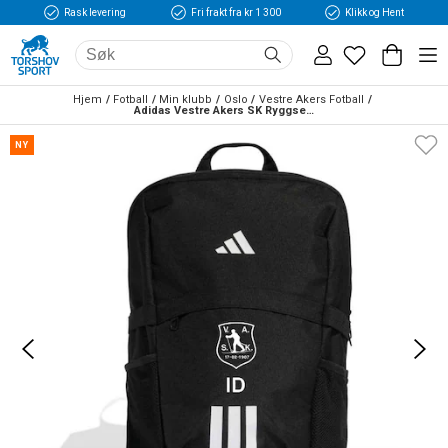
Rask levering
Fri frakt fra kr 1 300
Klikk og Hent
Hjem
Fotball
Min klubb
Oslo
Vestre Akers Fotball
Adidas Vestre Akers SK Ryggsekk Sort
NY