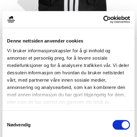
Denne nettsiden anvender cookies
kr 399
Adidas
Vestre Akers SK
Vi bruker informasjonskapsler for å gi innhold og
kr 499
Ryggsekk Sort
annonser et personlig preg, for å levere sosiale
mediefunksjoner og for å analysere trafikken vår. Vi deler
Adidas Vestre Akers SK Ryggsekk er en sporty sekk med flere
dessuten informasjon om hvordan du bruker nettstedet
praktiske lommer som har plass til alle ...
Les mer.
vårt, med partnerne våre innen sosiale medier,
annonsering og analysearbeid, som kan kombinere den
Størrelse
med annen informasjon du har gjort tilgjengelig for dem,
NO SIZE
PÅ LAGER
eller som de har samlet inn gjennom din bruk av
Brystlogo
*
tjenestene deres.
S
Nødvendig
a
Initialer
m