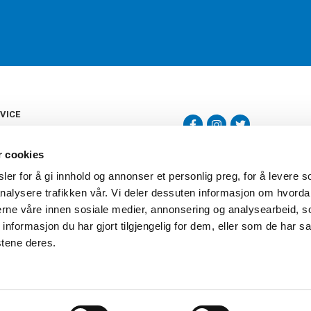
VICE
s
b
r cookies
tte
gelser
er for å gi innhold og annonser et personlig preg, for å levere s
Torshov Sport har over 90 års histor
klubbhandel. Torshov Sport har fir
nalysere trafikken vår. Vi deler dessuten informasjon om hvorda
vering
Drammen, Sandvika Storsenter og Fr
inger
nerne våre innen sosiale medier, annonsering og analysearbeid, 
stilte spørsmål
formasjon du har gjort tilgjengelig for dem, eller som de har sa
oven
stene deres.