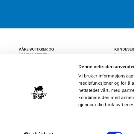
VÅRE BUTIKKER OG
KUNDESER
ÅPNINGSTIDER
Kontakt os
Kundeklub
+
OSLO
Denne nettsiden anvende
Retur og by
Salgsbetin
Vi bruker informasjonskapsl
+
Personvern
NORGE
mediefunksjoner og for å a
Frakt og le
Ledige still
nettstedet vårt, med part
FAQ - Ofte 
kombinere den med annen in
22 09 20 20
Åpenhetsl
gjennom din bruk av tjene
Vårt kundsenter holder
åpent man-fre 11-16
S