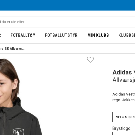
R
FOTBALLTØY
FOTBALLUTSTYR
MIN KLUBB
KLUBBS
Adidas Vestre Akers SK Allværsjakke Barn Sort
BARN
NY
Adidas
Allværsj
Adidas Vestre
regn. Jakken 
VELG
STØR
Brystlogo