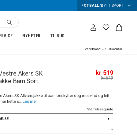
FOTBALL
/
BYTT SPORT
ERVICE
NYHETER
TILBUD
Varekode:
JZ9104VASK
kr 519
Vestre Akers SK
kr 649
akke Barn Sort
 Akers SK Allværsjakke til barn beskytter deg mot vind og lett
har hette s...
Les mer.
Størrelsesguide
RELSE
▾
*