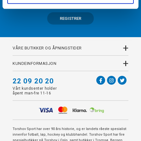
REGISTRER
+
VÅRE BUTIKKER OG ÅPNINGSTIDER
+
KUNDEINFORMASJON
22 09 20 20
Vårt kundsenter holder
åpent man-fre 11-16
Torshov Sport har over 90 års historie, og er landets råeste spesialist
innenfor fotball, løp, hockey og klubbhandel. Torshov Sport har fire
spesialbutikker på Torshov i Oslo, samt butikker i Tromsø, Bergen,