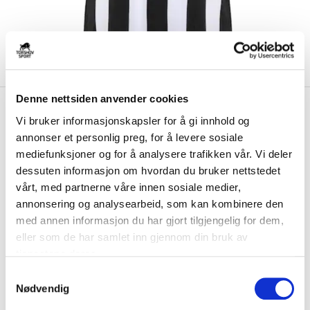
Denne nettsiden anvender cookies
kr 359
Hummel
Sagene IF
kr 449
Vi bruker informasjonskapsler for å gi innhold og
Spillertrøye Hjemme Sort/Hvit
annonser et personlig preg, for å levere sosiale
mediefunksjoner og for å analysere trafikken vår. Vi deler
Hummel Sagene IF Spillertrøye Hjemme til barn er laget av
dessuten informasjon om hvordan du bruker nettstedet
hurtigtørkende og komfortabelt materiale....
Les mer.
vårt, med partnerne våre innen sosiale medier,
Størrelsesguide
annonsering og analysearbeid, som kan kombinere den
Størrelse
med annen informasjon du har gjort tilgjengelig for dem,
VELG
STØRRELSE
▾
eller som de har samlet inn gjennom din bruk av
tjenestene deres.
Brystlogo
*
S
Nødvendig
a
Ryggtall
m