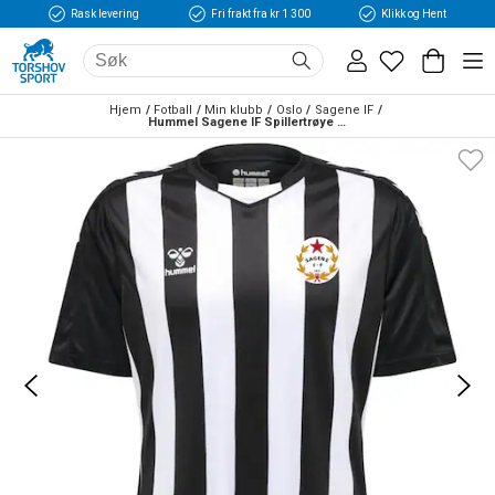
Rask levering
Fri frakt fra kr 1 300
Klikk og Hent
Hjem
Fotball
Min klubb
Oslo
Sagene IF
Hummel Sagene IF Spillertrøye Hjemme Sort/Hvit