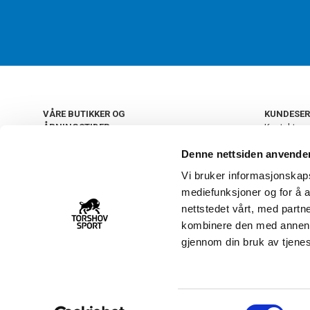
VÅRE BUTIKKER OG
KUNDESER
ÅPNINGSTIDER
Kontakt os
Kundeklub
+
OSLO
Denne nettsiden anvende
Retur og by
Salgsbetin
Vi bruker informasjonskapsl
+
Personvern
NORGE
mediefunksjoner og for å a
Frakt og le
Ledige still
nettstedet vårt, med part
FAQ - Ofte 
kombinere den med annen in
22 09 20 20
Åpenhetsl
gjennom din bruk av tjene
Vårt kundsenter holder
åpent man-fre 11-16
S