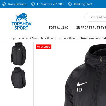
Rask levering
Fri frakt fra kr 1 300
Klikk og Hent
FOTBALLSKO
SUPPORTERUTSTY
Hjem
Fotball
Min klubb
Oslo
Lokomotiv Oslo FK
Nike Lokomotiv Osl
UTGÅENDE