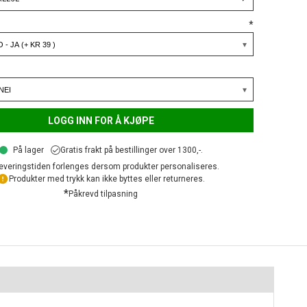
*
LOGG INN FOR Å KJØPE
På lager
Gratis frakt på bestillinger over 1300,-.
everingstiden forlenges dersom produkter personaliseres.
Produkter med trykk kan ikke byttes eller returneres.
*
Påkrevd tilpasning