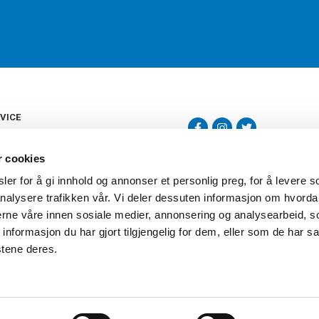
VICE
s
b
r cookies
tte
gelser
er for å gi innhold og annonser et personlig preg, for å levere s
Torshov Sport har over 90 års histor
klubbhandel. Torshov Sport har fir
nalysere trafikken vår. Vi deler dessuten informasjon om hvorda
vering
Drammen, Sandvika Storsenter og Fr
inger
nerne våre innen sosiale medier, annonsering og analysearbeid, 
stilte spørsmål
formasjon du har gjort tilgjengelig for dem, eller som de har sa
oven
stene deres.