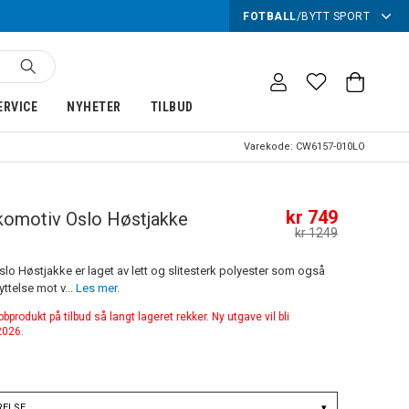
FOTBALL
/
BYTT SPORT
ERVICE
NYHETER
TILBUD
Varekode:
CW6157-010LO
kr 749
komotiv Oslo Høstjakke
kr 1249
lo Høstjakke er laget av lett og slitesterk polyester som også
ttelse mot v...
Les mer.
produkt på tilbud så langt lageret rekker. Ny utgave vil bli
 2026.
RELSE
▾