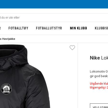
R
FOTBALLTØY
FOTBALLUTSTYR
MIN KLUBB
KLUBBS
o Høstjakke
UTGÅENDE
Nike
Lo
Lokomotiv Os
gir god besky
Utgående klubb
tilgjengelig i
VELG
STØR