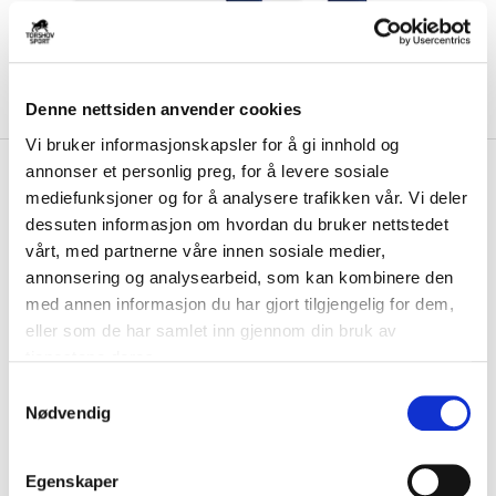
Denne nettsiden anvender cookies
Vi bruker informasjonskapsler for å gi innhold og
kr 479
annonser et personlig preg, for å levere sosiale
Adidas
Lille Tøyen
kr 599
mediefunksjoner og for å analysere trafikken vår. Vi deler
Treningsbukse Marine/Hvit
dessuten informasjon om hvordan du bruker nettstedet
vårt, med partnerne våre innen sosiale medier,
Adidas Lille Tøyen Treningssbukse er laget med fukttransporterende
annonsering og analysearbeid, som kan kombinere den
CLIMACOOL-teknologi som tar svett...
Les mer.
med annen informasjon du har gjort tilgjengelig for dem,
Størrelsesguide
eller som de har samlet inn gjennom din bruk av
Størrelse
tjenestene deres.
VELG
STØRRELSE
▾
S
Initialer
Nødvendig
a
m
t
Egenskaper
LOGG INN FOR Å KJØPE