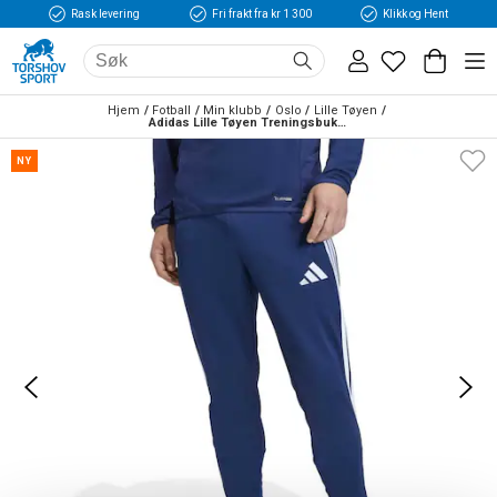
Rask levering
Fri frakt fra kr 1 300
Klikk og Hent
Hjem
Fotball
Min klubb
Oslo
Lille Tøyen
Adidas Lille Tøyen Treningsbukse Marine/Hvit
NY