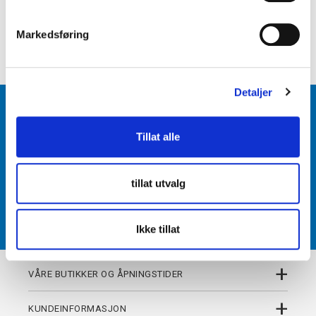
e
+
PRODUKTBESKRIVELSE
v
Markedsføring
+
DETALJER
a
l
g
Detaljer
BLI MEDLEM
Tillat alle
Få tilgang til unike fordeler i butikk og på nett som
medlem av kundeklubben Team Torshov.
tillat utvalg
REGISTRER
Ikke tillat
+
VÅRE BUTIKKER OG ÅPNINGSTIDER
+
KUNDEINFORMASJON