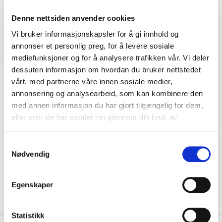
Denne nettsiden anvender cookies
Vi bruker informasjonskapsler for å gi innhold og
annonser et personlig preg, for å levere sosiale
mediefunksjoner og for å analysere trafikken vår. Vi deler
dessuten informasjon om hvordan du bruker nettstedet
kr 159
Adidas
Lille Tøyen Shorts Blå
vårt, med partnerne våre innen sosiale medier,
kr 199
annonsering og analysearbeid, som kan kombinere den
med annen informasjon du har gjort tilgjengelig for dem,
Adidas Entrada 26 Shorts er laget med fukttransporterende
CLIMACOOL-teknologi som tar svetten bort f...
Les mer.
eller som de har samlet inn gjennom din bruk av
tjenestene deres.
Størrelsesguide
Størrelse
S
Nødvendig
a
VELG
STØRRELSE
▾
m
LOGG INN FOR Å KJØPE
t
Egenskaper
y
På lager
Gratis frakt på bestillinger over 1300,-.
k
k
Statistikk