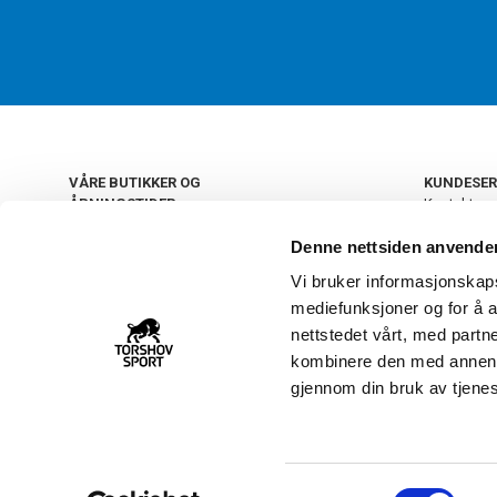
VÅRE BUTIKKER OG
KUNDESER
ÅPNINGSTIDER
Kontakt os
Kundeklub
+
OSLO
Denne nettsiden anvende
Retur og by
Salgsbetin
Vi bruker informasjonskapsl
+
Personvern
NORGE
mediefunksjoner og for å a
Frakt og le
Ledige still
nettstedet vårt, med part
FAQ - Ofte 
kombinere den med annen in
22 09 20 20
Åpenhetsl
gjennom din bruk av tjene
Vårt kundsenter holder
åpent man-fre 11-16
S