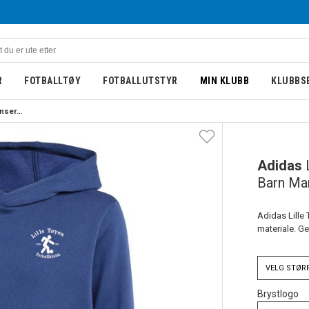
R
FOTBALLTØY
FOTBALLUTSTYR
MIN KLUBB
KLUBBS
Adidas Lille Tøyen Hettegenser Barn Marine
BARN
NY
Adidas
Barn Ma
Adidas Lille 
materiale. Ge
VELG
STØR
Brystlogo