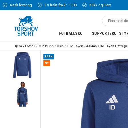
Rask levering
Fri frakt fra kr 1 300
Klikk og Hent
FOTBALLSKO
SUPPORTERUTSTY
Hjem
Fotball
Min klubb
Oslo
Lille Tøyen
BARN
NY