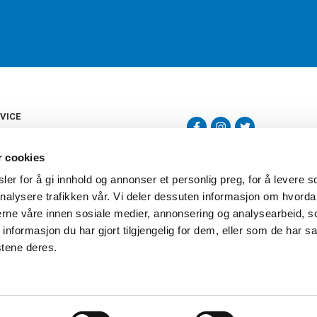
VICE
s
b
r cookies
tte
gelser
er for å gi innhold og annonser et personlig preg, for å levere s
Torshov Sport har over 90 års histor
klubbhandel. Torshov Sport har fir
nalysere trafikken vår. Vi deler dessuten informasjon om hvorda
vering
Drammen, Sandvika Storsenter og Fr
inger
nerne våre innen sosiale medier, annonsering og analysearbeid, 
stilte spørsmål
formasjon du har gjort tilgjengelig for dem, eller som de har sa
oven
stene deres.