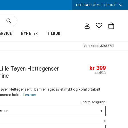
FOTBALL
/
BYTT SPORT
ERVICE
NYHETER
TILBUD
Varekode:
JZ6567LT
kr 399
Lille Tøyen Hettegenser
kr 499
rine
Tøyen Hettegenser til barn er laget av et mykt og komfortabelt
nseren hold...
Les mer.
Størrelsesguide
RELSE
▾
*