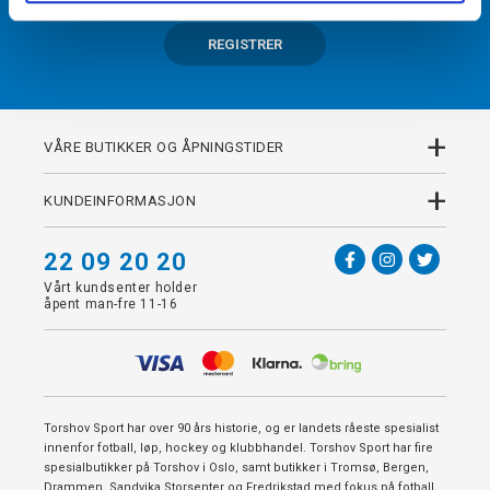
REGISTRER
+
VÅRE BUTIKKER OG ÅPNINGSTIDER
+
KUNDEINFORMASJON
22 09 20 20
Vårt kundsenter holder
åpent man-fre 11-16
Torshov Sport har over 90 års historie, og er landets råeste spesialist
innenfor fotball, løp, hockey og klubbhandel. Torshov Sport har fire
spesialbutikker på Torshov i Oslo, samt butikker i Tromsø, Bergen,
Drammen, Sandvika Storsenter og Fredrikstad med fokus på fotball,