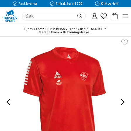
Rask levering
Fri frakt fra kr 1 300
Klikk og Hent
Hjem
Fotball
Min klubb
Fredrikstad
Trosvik IF
Select Trosvik IF Treningstrøye Rød