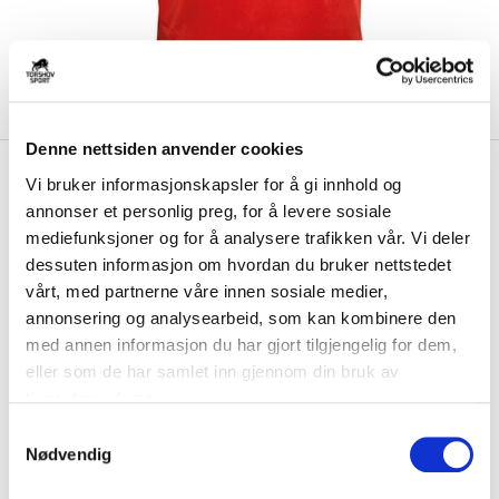
Denne nettsiden anvender cookies
kr 199
Select
Trosvik IF
Vi bruker informasjonskapsler for å gi innhold og
kr 249
Treningstrøye Rød
annonser et personlig preg, for å levere sosiale
mediefunksjoner og for å analysere trafikken vår. Vi deler
Trosvik IF Treningstrøye fra Select er laget av lett og teknisk materiale,
dessuten informasjon om hvordan du bruker nettstedet
som holder deg tørr og ko...
Les mer.
vårt, med partnerne våre innen sosiale medier,
annonsering og analysearbeid, som kan kombinere den
Størrelse
med annen informasjon du har gjort tilgjengelig for dem,
VELG
STØRRELSE
▾
eller som de har samlet inn gjennom din bruk av
Brystlogo
*
tjenestene deres.
S
Nødvendig
a
Initialer
m