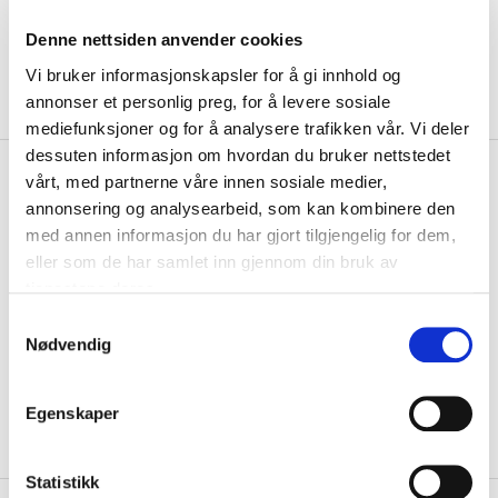
Denne nettsiden anvender cookies
Vi bruker informasjonskapsler for å gi innhold og
annonser et personlig preg, for å levere sosiale
mediefunksjoner og for å analysere trafikken vår. Vi deler
dessuten informasjon om hvordan du bruker nettstedet
kr 159
Select
Trosvik IF
vårt, med partnerne våre innen sosiale medier,
kr 199
Treningsshorts Barn Sort
annonsering og analysearbeid, som kan kombinere den
med annen informasjon du har gjort tilgjengelig for dem,
Trosvik IF Spillershorts til barn fra Select er laget av et lett og teknisk
eller som de har samlet inn gjennom din bruk av
materiale, som holder de...
Les mer.
tjenestene deres.
Størrelse
S
Nødvendig
a
VELG
STØRRELSE
▾
m
KLIKK & HENT
LOGG INN FOR Å KJØPE
t
Velg Størrelse
Egenskaper
y
På lager
Gratis frakt på bestillinger over 1300,-.
k
k
Statistikk