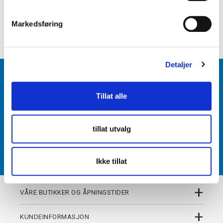
e
+
PRODUKTBESKRIVELSE
v
Markedsføring
+
DETALJER
a
l
g
Detaljer
BLI MEDLEM
Tillat alle
Få tilgang til unike fordeler i butikk og på nett som
medlem av kundeklubben Team Torshov.
tillat utvalg
REGISTRER
Ikke tillat
+
VÅRE BUTIKKER OG ÅPNINGSTIDER
+
KUNDEINFORMASJON