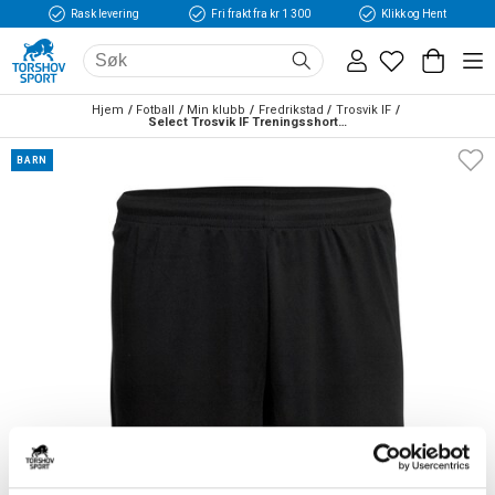
Rask levering
Fri frakt fra kr 1 300
Klikk og Hent
Hjem
Fotball
Min klubb
Fredrikstad
Trosvik IF
Select Trosvik IF Treningsshorts Barn Sort
BARN