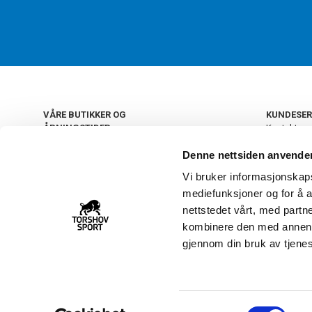
VÅRE BUTIKKER OG
KUNDESER
ÅPNINGSTIDER
Kontakt os
Kundeklub
+
OSLO
Denne nettsiden anvende
Retur og by
Salgsbetin
Vi bruker informasjonskapsl
+
Personvern
NORGE
mediefunksjoner og for å a
Frakt og le
Ledige still
nettstedet vårt, med part
FAQ - Ofte 
kombinere den med annen in
22 09 20 20
Åpenhetsl
gjennom din bruk av tjene
Vårt kundsenter holder
åpent man-fre 11-16
S