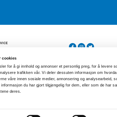
VICE
s
b
r cookies
tte
gelser
er for å gi innhold og annonser et personlig preg, for å levere s
Torshov Sport har over 90 års histor
klubbhandel. Torshov Sport har fir
nalysere trafikken vår. Vi deler dessuten informasjon om hvorda
vering
Drammen, Sandvika Storsenter og Fr
inger
nerne våre innen sosiale medier, annonsering og analysearbeid, 
stilte spørsmål
formasjon du har gjort tilgjengelig for dem, eller som de har sa
oven
stene deres.