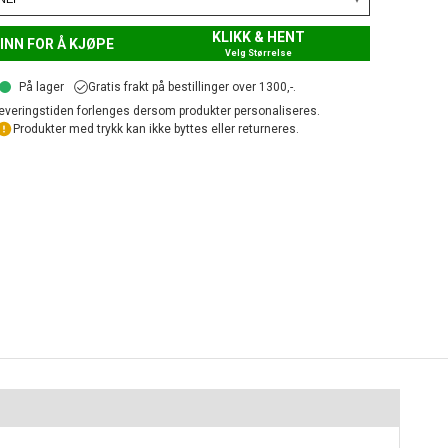
KLIKK & HENT
INN FOR Å KJØPE
Velg Størrelse
På lager
Gratis frakt på bestillinger over 1300,-.
everingstiden forlenges dersom produkter personaliseres.
Produkter med trykk kan ikke byttes eller returneres.