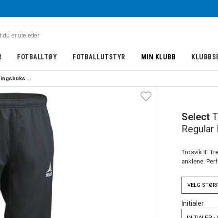
R
FOTBALLTØY
FOTBALLUTSTYR
MIN KLUBB
KLUBBS
Select Trosvik IF Treningsbukse Regular Fit Sort
Select
T
Regular 
Trosvik IF Tr
anklene. Perfek
VELG
STØR
Initialer