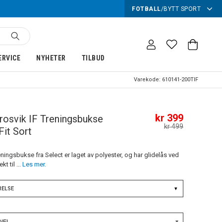
FOTBALL
/
BYTT SPORT
ERVICE
NYHETER
TILBUD
Varekode:
610141-200TIF
kr 399
rosvik IF Treningsbukse
kr 499
Fit Sort
eningsbukse fra Select er laget av polyester, og har glidelås ved
t til ...
Les mer.
RELSE
▾