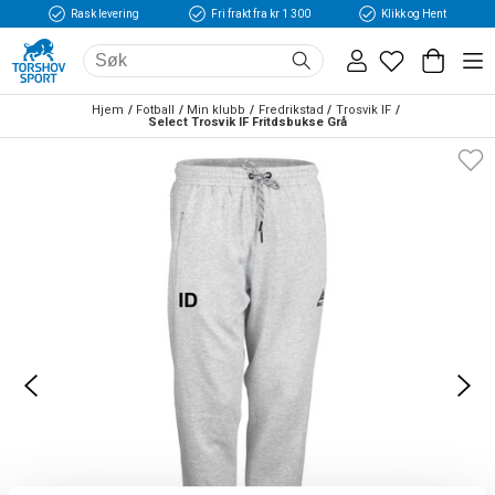
Rask levering
Fri frakt fra kr 1 300
Klikk og Hent
Hjem
Fotball
Min klubb
Fredrikstad
Trosvik IF
Select Trosvik IF Fritdsbukse Grå