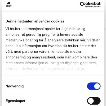
Denne nettsiden anvender cookies
Vi bruker informasjonskapsler for å gi innhold og
annonser et personlig preg, for å levere sosiale
kr 439
Select
Trosvik IF Fritdsbukse
mediefunksjoner og for å analysere trafikken vår. Vi deler
kr 549
Grå
dessuten informasjon om hvordan du bruker nettstedet
vårt, med partnerne våre innen sosiale medier,
Select Trosvik IF Fritidsbukse er laget av et mykt og tykt materiale, som
annonsering og analysearbeid, som kan kombinere den
gjør den svært behagelig å...
Les mer.
med annen informasjon du har gjort tilgjengelig for dem,
Størrelse
eller som de har samlet inn gjennom din bruk av
tjenestene deres.
VELG
STØRRELSE
▾
S
Initialer
Nødvendig
a
m
KLIKK & HENT
t
LOGG INN FOR Å KJØPE
Egenskaper
Velg Størrelse
y