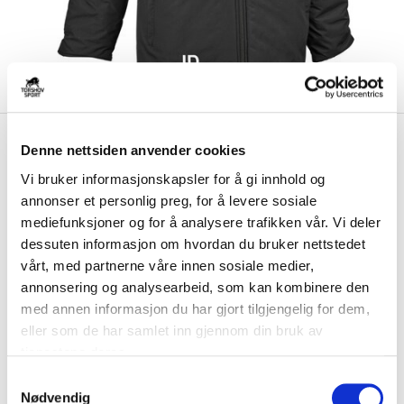
kr 1079
Select
Trosvik IF Coachjakke
Denne nettsiden anvender cookies
kr 1349
Barn Sort
Vi bruker informasjonskapsler for å gi innhold og
annonser et personlig preg, for å levere sosiale
Select Trosvik IF Coachjakke til barn er en tykk jakke fra Select for de
mediefunksjoner og for å analysere trafikken vår. Vi deler
kaldeste dagene på feltet o...
Les mer.
dessuten informasjon om hvordan du bruker nettstedet
Størrelse
vårt, med partnerne våre innen sosiale medier,
VELG
STØRRELSE
▾
annonsering og analysearbeid, som kan kombinere den
med annen informasjon du har gjort tilgjengelig for dem,
Brystlogo
*
eller som de har samlet inn gjennom din bruk av
tjenestene deres.
Ryggtrykk
*
S
Nødvendig
a