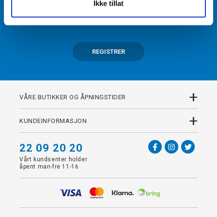
Ikke tillat
Få tilgang til unike fordeler i butikk og på nett som
medlem av kundeklubben Team Torshov.
REGISTRER
+
VÅRE BUTIKKER OG ÅPNINGSTIDER
+
KUNDEINFORMASJON
22 09 20 20
Vårt kundsenter holder
åpent man-fre 11-16