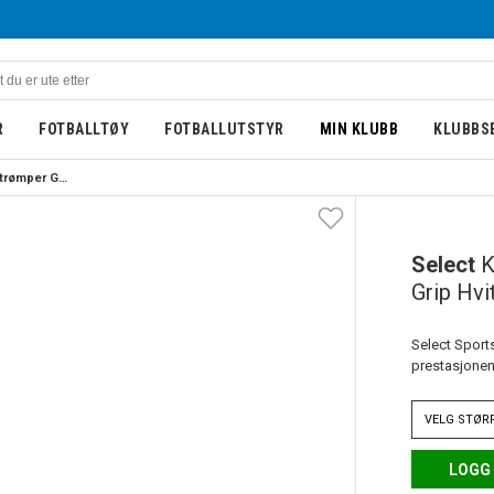
R
FOTBALLTØY
FOTBALLUTSTYR
MIN KLUBB
KLUBBS
Select Klubb Sportsstrømper Grip Hvit 
Select
K
Grip Hvi
Select Sports
prestasjonen 
VELG
STØR
LOGG 