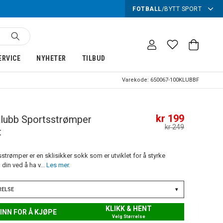
FOTBALL
/
BYTT SPORT
ERVICE
NYHETER
TILBUD
Varekode:
650067-100KLUBBF
kr 199
lubb Sportsstrømper
kr 249
t
strømper er en sklisikker sokk som er utviklet for å styrke
din ved å ha v...
Les mer.
RELSE
▾
KLIKK & HENT
INN FOR Å KJØPE
Velg Størrelse