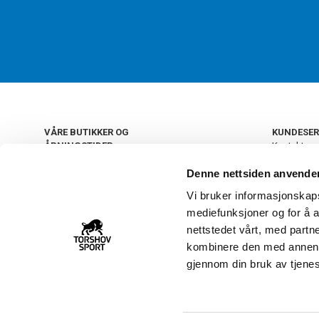
VÅRE BUTIKKER OG
KUNDESER
ÅPNINGSTIDER
Kontakt os
Kundeklub
+
OSLO
Denne nettsiden anvende
Retur og by
Salgsbetin
Vi bruker informasjonskapsl
+
Personvern
NORGE
mediefunksjoner og for å a
Frakt og le
Ledige still
nettstedet vårt, med part
FAQ - Ofte 
kombinere den med annen in
22 09 20 20
Åpenhetsl
gjennom din bruk av tjene
Vårt kundsenter holder
åpent man-fre 11-16