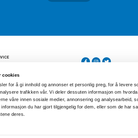
VICE
s
b
r cookies
tte
gelser
er for å gi innhold og annonser et personlig preg, for å levere s
Torshov Sport har over 90 års histor
klubbhandel. Torshov Sport har fir
nalysere trafikken vår. Vi deler dessuten informasjon om hvorda
vering
Drammen, Sandvika Storsenter og Fr
inger
nerne våre innen sosiale medier, annonsering og analysearbeid, 
stilte spørsmål
formasjon du har gjort tilgjengelig for dem, eller som de har sa
oven
stene deres.