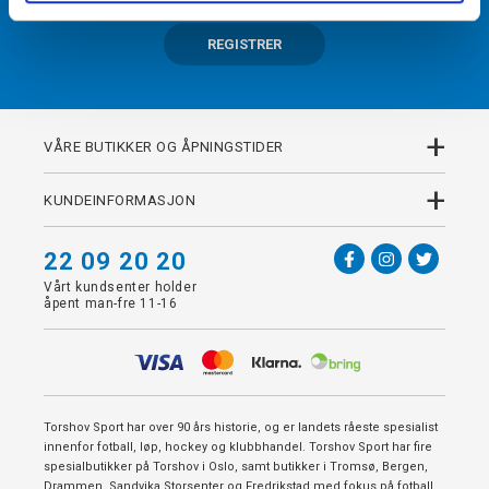
REGISTRER
+
VÅRE BUTIKKER OG ÅPNINGSTIDER
+
KUNDEINFORMASJON
22 09 20 20
Vårt kundsenter holder
åpent man-fre 11-16
Torshov Sport har over 90 års historie, og er landets råeste spesialist
innenfor fotball, løp, hockey og klubbhandel. Torshov Sport har fire
spesialbutikker på Torshov i Oslo, samt butikker i Tromsø, Bergen,
Drammen, Sandvika Storsenter og Fredrikstad med fokus på fotball,