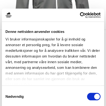
Denne nettsiden anvender cookies
kr 439
Select
Eika Krapfoss
Vi bruker informasjonskapsler for å gi innhold og
kr 549
Treningsjakke Grå/Hvit
annonser et personlig preg, for å levere sosiale
mediefunksjoner og for å analysere trafikken vår. Vi deler
Select Eika Krapfoss Treningsjakke er laget av et lett og teknisk
dessuten informasjon om hvordan du bruker nettstedet
materiale, som holder deg tørr og ...
Les mer.
vårt, med partnerne våre innen sosiale medier,
annonsering og analysearbeid, som kan kombinere den
Størrelse
med annen informasjon du har gjort tilgjengelig for dem,
VELG
STØRRELSE
▾
eller som de har samlet inn gjennom din bruk av
Brystlogo
*
tjenestene deres.
S
Nødvendig
a
Initialer
m