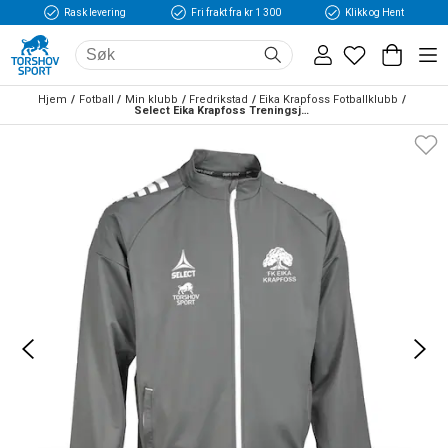
Rask levering
Fri frakt fra kr 1 300
Klikk og Hent
Hjem
Fotball
Min klubb
Fredrikstad
Eika Krapfoss Fotballklubb
Select Eika Krapfoss Treningsjakke Grå/Hvit