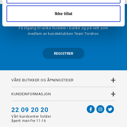
BLI MEDLEM
Ikke tillat
Få tilgang til unike fordeler i butikk og på nett som
medlem av kundeklubben Team Torshov.
REGISTRER
+
VÅRE BUTIKKER OG ÅPNINGSTIDER
+
KUNDEINFORMASJON
22 09 20 20
Vårt kundsenter holder
åpent man-fre 11-16