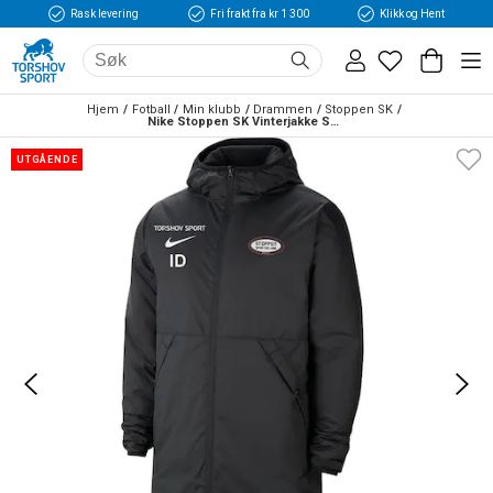
Rask levering
Fri frakt fra kr 1 300
Klikk og Hent
Hjem
Fotball
Min klubb
Drammen
Stoppen SK
Nike Stoppen SK Vinterjakke Sort
UTGÅENDE