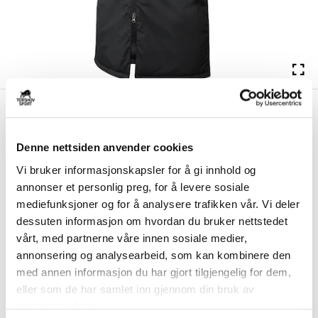
kr 1049
Nike
Stoppen SK Vinterjakke
kr 1499
Sort
Denne nettsiden anvender cookies
Nike Stoppen SK Vinterjakke er laget med et komfortabelt og varmt
Vi bruker informasjonskapsler for å gi innhold og
materiale for å holde deg varm på ...
Les mer.
annonser et personlig preg, for å levere sosiale
Utgående klubbprodukt på tilbud så langt lageret rekker. Ny utgave vil bli
mediefunksjoner og for å analysere trafikken vår. Vi deler
tilgjengelig i 2026.
dessuten informasjon om hvordan du bruker nettstedet
vårt, med partnerne våre innen sosiale medier,
annonsering og analysearbeid, som kan kombinere den
Størrelse
med annen informasjon du har gjort tilgjengelig for dem,
VELG
STØRRELSE
▾
eller som de har samlet inn gjennom din bruk av
Brystlogo
*
tjenestene deres.